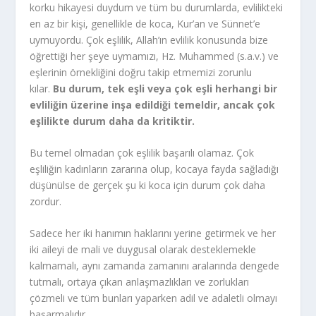
korku hikayesi duydum ve tüm bu durumlarda, evlilikteki
en az bir kişi, genellikle de koca, Kur’an ve Sünnet’e
uymuyordu. Çok eşlilik, Allah’ın evlilik konusunda bize
öğrettiği her şeye uymamızı, Hz. Muhammed (s.a.v.) ve
eşlerinin örnekliğini doğru takip etmemizi zorunlu
kılar.
Bu durum, tek eşli veya çok eşli herhangi bir
evliliğin üzerine inşa edildiği temeldir, ancak çok
eşlilikte durum daha da kritiktir.
Bu temel olmadan çok eşlilik başarılı olamaz. Çok
eşliliğin kadınların zararına olup, kocaya fayda sağladığı
düşünülse de gerçek şu ki koca için durum çok daha
zordur.
Sadece her iki hanımın haklarını yerine getirmek ve her
iki aileyi de mali ve duygusal olarak desteklemekle
kalmamalı, aynı zamanda zamanını aralarında dengede
tutmalı, ortaya çıkan anlaşmazlıkları ve zorlukları
çözmeli ve tüm bunları yaparken adil ve adaletli olmayı
başarmalıdır.