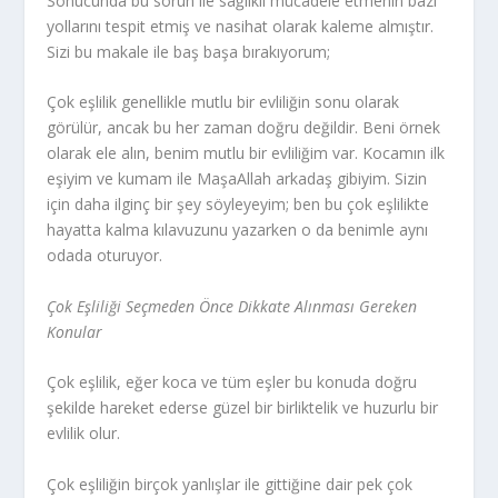
Sonucunda bu sorun ile sağlıklı mücadele etmenin bazı
yollarını tespit etmiş ve nasihat olarak kaleme almıştır.
Sizi bu makale ile baş başa bırakıyorum;
Çok eşlilik genellikle mutlu bir evliliğin sonu olarak
görülür, ancak bu her zaman doğru değildir. Beni örnek
olarak ele alın, benim mutlu bir evliliğim var. Kocamın ilk
eşiyim ve kumam ile MaşaAllah arkadaş gibiyim. Sizin
için daha ilginç bir şey söyleyeyim; ben bu çok eşlilikte
hayatta kalma kılavuzunu yazarken o da benimle aynı
odada oturuyor.
Çok Eşliliği Seçmeden Önce Dikkate Alınması Gereken
Konular
Çok eşlilik, eğer koca ve tüm eşler bu konuda doğru
şekilde hareket ederse güzel bir birliktelik ve huzurlu bir
evlilik olur.
Çok eşliliğin birçok yanlışlar ile gittiğine dair pek çok