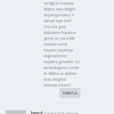
verdiği bir hususta
Allah’ın hata ettiğini
düşünüyorsunuz o
zaman öyle nmi?
Zira size gore
başkasının hayatına
girmiş ve çok evlilik
herkesin kendi
hayatını yaşaması
değil birilerinin
hayatına girmektir. Siz
bu kurduğunuz cümle
ile Allah’a ve ayetine
itiraz ettiğinizi
farkında mısınız?
YANITLA
betul
22 Şubat 2026 üzerinde