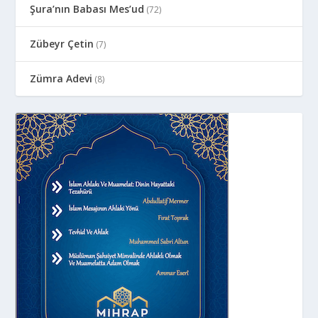
Şura’nın Babası Mes’ud
(72)
Zübeyr Çetin
(7)
Zümra Adevi
(8)