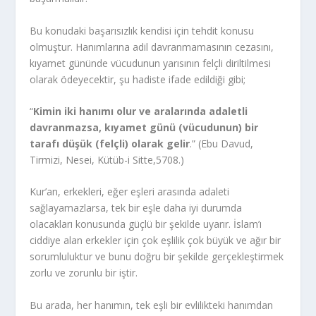
Bu konudaki başarısızlık kendisi için tehdit konusu
olmuştur. Hanımlarına adil davranmamasının cezasını,
kıyamet gününde vücudunun yarısının felçli diriltilmesi
olarak ödeyecektir, şu hadiste ifade edildiği gibi;
“
Kimin iki hanımı olur ve aralarında adaletli
davranmazsa, kıyamet günü (vücudunun) bir
tarafı düşük (felçli) olarak gelir
.” (Ebu Davud,
Tirmizi, Nesei, Kütüb-i Sitte,5708.)
Kur’an, erkekleri, eğer eşleri arasında adaleti
sağlayamazlarsa, tek bir eşle daha iyi durumda
olacakları konusunda güçlü bir şekilde uyarır. İslam’ı
ciddiye alan erkekler için çok eşlilik çok büyük ve ağır bir
sorumluluktur ve bunu doğru bir şekilde gerçekleştirmek
zorlu ve zorunlu bir iştir.
Bu arada, her hanımın, tek eşli bir evlilikteki hanımdan