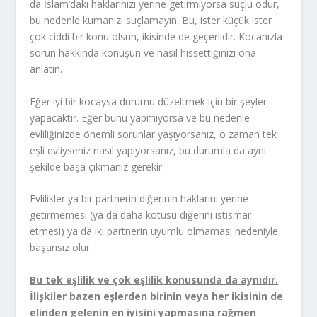
da İslam’daki haklarınızı yerine getirmiyorsa suçlu odur,
bu nedenle kumanızı suçlamayın. Bu, ister küçük ister
çok ciddi bir konu olsun, ikisinde de geçerlidir. Kocanızla
sorun hakkında konuşun ve nasıl hissettiğinizi ona
anlatın.
Eğer iyi bir kocaysa durumu düzeltmek için bir şeyler
yapacaktır. Eğer bunu yapmıyorsa ve bu nedenle
evliliğinizde önemli sorunlar yaşıyorsanız, o zaman tek
eşli evliyseniz nasıl yapıyorsanız, bu durumla da aynı
şekilde başa çıkmanız gerekir.
Evlilikler ya bir partnerin diğerinin haklarını yerine
getirmemesi (ya da daha kötüsü diğerini istismar
etmesi) ya da iki partnerin uyumlu olmaması nedeniyle
başarısız olur.
Bu tek eşlilik ve çok eşlilik konusunda da aynıdır.
İlişkiler bazen eşlerden birinin veya her ikisinin de
elinden gelenin en iyisini yapmasına rağmen