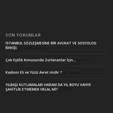
SON YORUMLAR
İSTANBUL SÖZLEŞMESİNE BİR AVUKAT VE SOSYOLOG
BAKIŞI;
için
Veysel OKUMUŞ
Çok Eşlilik Konusunda Zorlananlar İçin…
için
betul
Kadının Eli ve Yüzü Avret midir ?
için
Papatya
YILBAŞI KUTLAMALARI HARAM DA YIL BOYU VAHYE
ŞAHİTLİK ETMEMEK HELAL Mİ?
için
Talha