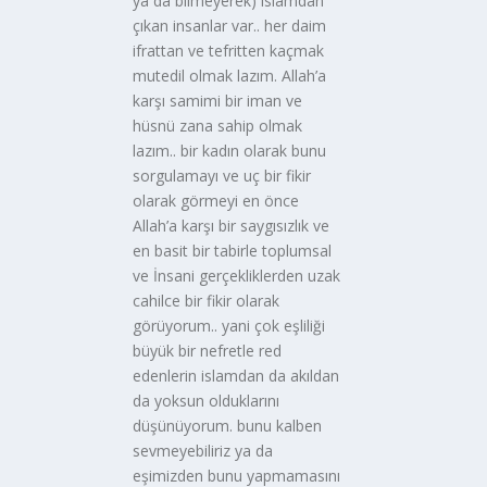
ya da bilmeyerek) islamdan
çıkan insanlar var.. her daim
ifrattan ve tefritten kaçmak
mutedil olmak lazım. Allah’a
karşı samimi bir iman ve
hüsnü zana sahip olmak
lazım.. bir kadın olarak bunu
sorgulamayı ve uç bir fikir
olarak görmeyi en önce
Allah’a karşı bir saygısızlık ve
en basit bir tabirle toplumsal
ve İnsani gerçekliklerden uzak
cahilce bir fikir olarak
görüyorum.. yani çok eşliliği
büyük bir nefretle red
edenlerin islamdan da akıldan
da yoksun olduklarını
düşünüyorum. bunu kalben
sevmeyebiliriz ya da
eşimizden bunu yapmamasını