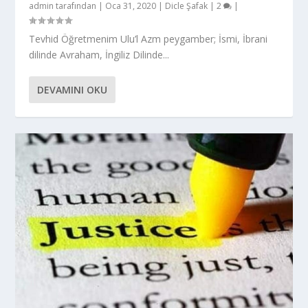
admin
tarafından |
Oca 31, 2020
|
Dicle Şafak
|
2
|
Tevhid Öğretmenim Ulu’l Azm peygamber; İsmi, İbrani
dilinde Avraham, İngiliz Dilinde...
DEVAMINI OKU