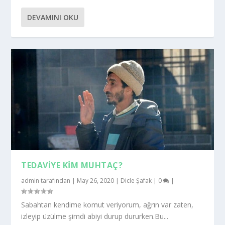
DEVAMINI OKU
TEDAVIYE KIM MUHTAÇ?
admin
tarafından |
May 26, 2020
|
Dicle Şafak
|
0
|
Sabahtan kendime komut veriyorum, ağrın var zaten,
izleyip üzülme şimdi abiyi durup dururken.Bu...