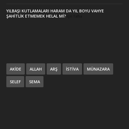
YILBAŞI KUTLAMALARI HARAM DA YIL BOYU VAHYE
ŞAHİTLİK ETMEMEK HELAL Mİ?
için
Talha
AKIDE
ALLAH
ARŞ
ISTIVA
MÜNAZARA
SELEF
SEMA