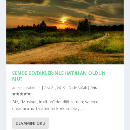
SENDE SEVDIKLERINLE İMTIHAN OLDUN
MU?
admin
tarafından |
Ara 21, 2019
|
Dicle Şafak
|
0
|
Biz, “Musibet, imtihan” dendiği zaman; sadece
düşmanımız tarafından korkutulmayı,...
DEVAMINI OKU