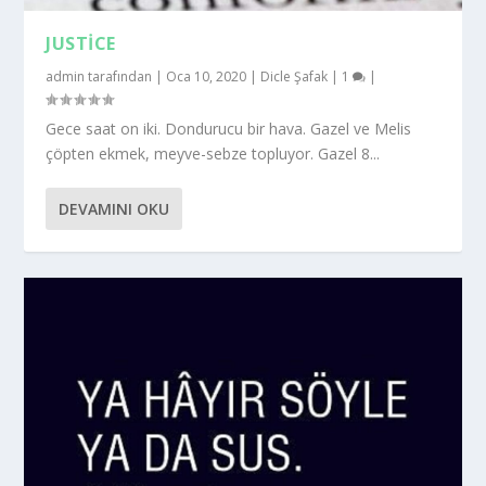
JUSTICE
admin
tarafından |
Oca 10, 2020
|
Dicle Şafak
|
1
|
Gece saat on iki. Dondurucu bir hava. Gazel ve Melis
çöpten ekmek, meyve-sebze topluyor. Gazel 8...
DEVAMINI OKU