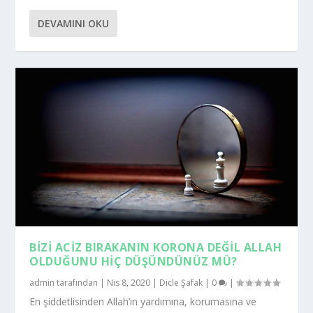
DEVAMINI OKU
BIZI ACIZ BIRAKANIN KORONA DEĞIL ALLAH
OLDUĞUNU HIÇ DÜŞÜNDÜNÜZ MÜ?
admin
tarafından |
Nis 8, 2020
|
Dicle Şafak
|
0
|
En şiddetlisinden Allah’ın yardımına, korumasına ve