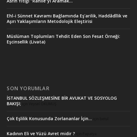
Asrın Yitiği “Râhile”yi Aramak…
Ehl-i Sünnet Kavramı Bağlamında Eş’arilik, Haddâdîlik ve
Aşırı Yaklaşımların Metodolojik Eleştirisi
Müslüman Toplumları Tehdit Eden Son Fesat Örneği:
Eşcinsellik (Livata)
SON YORUMLAR
İSTANBUL SÖZLEŞMESİNE BİR AVUKAT VE SOSYOLOG
BAKIŞI;
için
Veysel OKUMUŞ
Çok Eşlilik Konusunda Zorlananlar İçin…
için
betul
Kadının Eli ve Yüzü Avret midir ?
için
Papatya