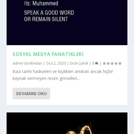
SOSYAL MEDYA FANATİKLERİ
admin
tarafından |
Oca 2, 2020
|
Dicle Şafak
|
0
|
Bazı tarihi hadiseleri ve kişilikleri anlatan ancak hiçbir
kaynak vermeyen resim görselleri...
DEVAMINI OKU