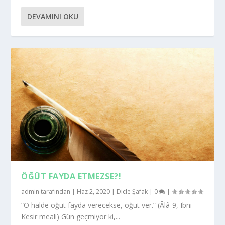
DEVAMINI OKU
ÖĞÜT FAYDA ETMEZSE?!
admin
tarafından |
Haz 2, 2020
|
Dicle Şafak
|
0
|
“O halde öğüt fayda verecekse, öğüt ver.” (Âlâ-9, Ibni
Kesir meali) Gün geçmiyor ki,...