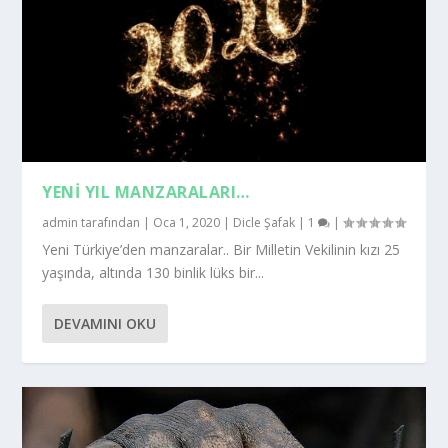
YENI YIL MANZARALARI…
admin
tarafından |
Oca 1, 2020
|
Dicle Şafak
|
1
|
Yeni Türkiye’den manzaralar.. Bir Milletin Vekilinin kızı 25
yaşında, altında 130 binlik lüks bir...
DEVAMINI OKU