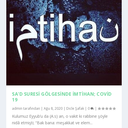
SA'D SURESI GÖLGESINDE İMTIHAN; COVID
19
admin
tarafından |
Ağu 8, 2020
|
Dicle Şafak
|
0
|
Kulumuz Eyyub’u da (A.s) an, o vakit ki rabbine şöyle
nidâ etmişti; “Bak bana: meşakkat ve elem...