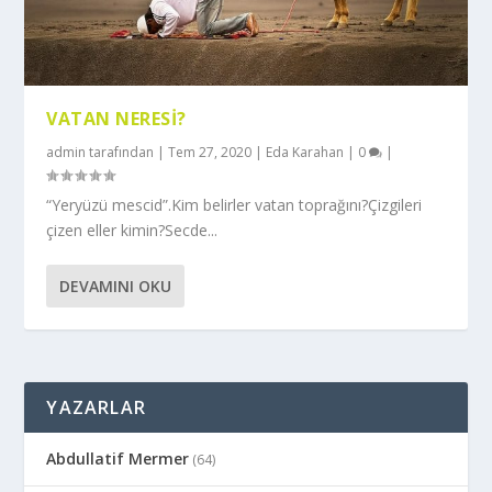
VATAN NERESI?
admin
tarafından |
Tem 27, 2020
|
Eda Karahan
|
0
|
“Yeryüzü mescid”.Kim belirler vatan toprağını?Çizgileri
çizen eller kimin?Secde...
DEVAMINI OKU
YAZARLAR
Abdullatif Mermer
(64)