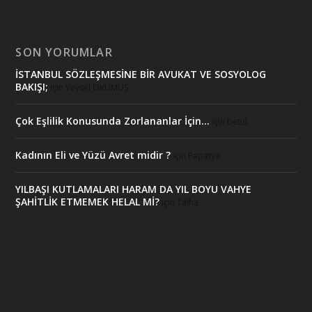
SON YORUMLAR
İSTANBUL SÖZLEŞMESİNE BİR AVUKAT VE SOSYOLOG
BAKIŞI;
için
Veysel OKUMUŞ
Çok Eşlilik Konusunda Zorlananlar İçin…
için
betul
Kadının Eli ve Yüzü Avret midir ?
için
Papatya
YILBAŞI KUTLAMALARI HARAM DA YIL BOYU VAHYE
ŞAHİTLİK ETMEMEK HELAL Mİ?
için
Talha