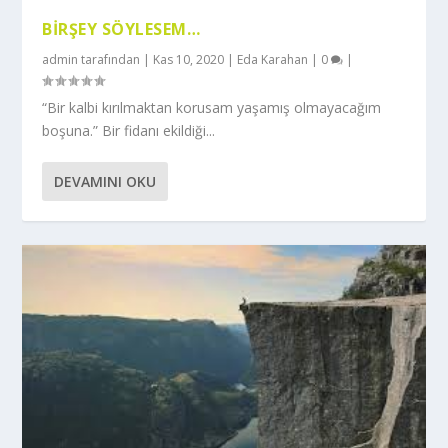
BIRŞEY SÖYLESEM…
admin
tarafından |
Kas 10, 2020
|
Eda Karahan
|
0
|
“Bir kalbi kırılmaktan korusam yaşamış olmayacağım
boşuna.” Bir fidanı ekildiği...
DEVAMINI OKU