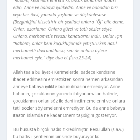
“
Rabbin, kesinlikle emretti ki, ancak kendisine ibadet
edin. Anne ve babaya iyilik´edin. Anne ve babadan biri
veya her ikisi, yanında yaşlanır ve düşkünlesirse
(Bezginliğini hissettirir bir şekilde) onlara “Öf” bile deme.
Onları azarlama. Onlara güzel ve tatlı sözler söyle.
Onlara, merhametle tevazu kanatlarını indir. Onlar için
“Rabbim, onlar beni küçüklüğümde yetiştirirken nasıl
merhametli davrandılarsa, sen de onlara öylece
merhamet eyle.” diye dua et.(İsra,23-24)
Allah teala bu âyet-i Kerimelerde, sadece kendisine
ibadet edilmesini emrettikten sonra hemen arkasından
anneye babaya iyilikte bulunulmasını emrediyor. Anne
babanın, çocuklarının yanında ihtiyarlamaları halinde,
çocuklarının onları söz ile dahi incitmemelerini ve onlara
tatlı sözler söylemelerini emrediyor. Bu da anne babaya
itaatin İslamda ne kadar Önem taşıdığını gösteriyor.
Bu hususta birçok hadis zikredilmiştir. Resulullah (s.a.v.)
bu hadis-i şeriflerinin birisinde buyuruyor ki: