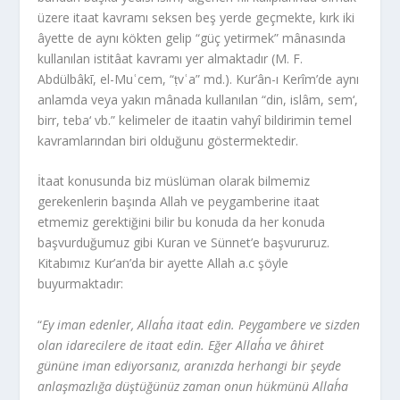
üzere itaat kavramı seksen beş yerde geçmekte, kırk iki
âyette de aynı kökten gelip “güç yetirmek” mânasında
kullanılan istitâat kavramı yer almaktadır (M. F.
Abdülbâkī, el-Muʿcem, “ṭvʿa” md.). Kur’ân-ı Kerîm’de aynı
anlamda veya yakın mânada kullanılan “din, islâm, sem‘,
birr, teba‘ vb.” kelimeler de itaatin vahyî bildirimin temel
kavramlarından biri olduğunu göstermektedir.
İtaat konusunda biz müslüman olarak bilmemiz
gerekenlerin başında Allah ve peygamberine itaat
etmemiz gerektiğini bilir bu konuda da her konuda
başvurduğumuz gibi Kuran ve Sünnet’e başvururuz.
Kitabımız Kur’an’da bir ayette Allah a.c şöyle
buyurmaktadır:
“
Ey iman edenler, Allah´a itaat edin. Peygambere ve sizden
olan idarecilere de itaat edin. Eğer Allah´a ve âhiret
gününe iman ediyorsanız, aranızda herhangi bir şeyde
anlaşmazlığa düştüğünüz zaman onun hük­münü Allah´a