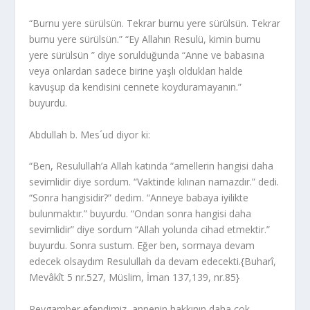
“Burnu yere sürülsün. Tekrar burnu yere sürülsün. Tekrar
burnu yere sürülsün.” “Ey Allahın Resulü, kimin burnu
yere sürülsün ” diye sorulduğunda “Anne ve babasına
veya onlardan sadece birine yaşlı oldukları halde
kavuşup da kendisini cennete koyduramayanın.”
buyurdu.
Abdullah b. Mes´ud diyor ki:
“Ben, Resulullah’a Allah katında “amellerin hangisi daha
sevimlidir diye sordum. “Vaktinde kılınan namazdır.” dedi.
“Sonra hangisidir?” dedim. “Anneye babaya iyilikte
bulunmaktır.” buyurdu. “Ondan sonra hangisi daha
sevimlidir” diye sordum “Allah yolunda cihad etmektir.”
buyurdu. Sonra sustum. Eğer ben, sormaya devam
edecek olsaydım Resulullah da devam edecekti.{Buharî,
Mevâkît 5 nr.527, Müslim, İman 137,139, nr.85}
Peygamber efendimiz, annenin hakkının daha çok