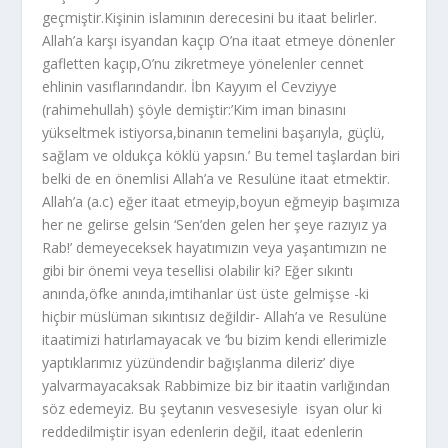
geçmiştir.Kişinin islamının derecesini bu itaat belirler.
Allah’a karşı isyandan kaçıp O’na itaat etmeye dönenler
gafletten kaçıp,O’nu zikretmeye yönelenler cennet
ehlinin vasıflarındandır. İbn Kayyım el Cevziyye
(rahimehullah) şöyle demiştir:’Kim iman binasını
yükseltmek istiyorsa,binanın temelini başarıyla, güçlü,
sağlam ve oldukça köklü yapsın.’ Bu temel taşlardan biri
belki de en önemlisi Allah’a ve Resulüne itaat etmektir.
Allah’a (a.c) eğer itaat etmeyip,boyun eğmeyip başımıza
her ne gelirse gelsin ‘Sen’den gelen her şeye razıyız ya
Rab!’ demeyeceksek hayatımızın veya yaşantımızın ne
gibi bir önemi veya tesellisi olabilir ki? Eğer sıkıntı
anında,öfke anında,imtihanlar üst üste gelmişse -ki
hiçbir müslüman sıkıntısız değildir- Allah’a ve Resulüne
itaatimizi hatırlamayacak ve ‘bu bizim kendi ellerimizle
yaptıklarımız yüzündendir bağışlanma dileriz’ diye
yalvarmayacaksak Rabbimize biz bir itaatin varlığından
söz edemeyiz. Bu şeytanın vesvesesiyle isyan olur ki
reddedilmiştir isyan edenlerin değil, itaat edenlerin