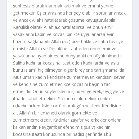
şüphesiz olarak inanmak katılmak ve emrini yerine
getirmektir. Eşler arasında her şey olabilir sorunlar ancak
ve ancak Allah’ı hatırlatarak çözüme kavuşturulabilir.
Karşılıklı olarak Allah a.c hatırlatılırsa ve onun emir
yasaklarını kadın ve kocası birlikte uygularlarsa evin
huzuru sağlanabilir.Allah (a.c) bize hakkı ve sabrı tavsiye
etmistir.Allah’a ve Resulüne itaat eden onun emir ve
yasaklarına uyan bir eş bu dünyadaki en büyük nimettir.
Saliha kadınlar kocasına itaat eden kadınlardır ve asla
bunu İslam’ı hiç bilmeyen diğer bireylerle tartışmamalıdır.
Müslüman kadın kendisine zulmetmeyen,kendisini seven
ve kendisine zulm etmedikçe kocasını başının tacı
etmelidir. Onun söylediklerini içinden gelerek,sevgiyle ve
itaatle kabul etmelidir. Sözünü dinlemelidir çünkü
o,kadınını kendisine örtü olarak görmektedir.Kendisine
ait Allah’ın bir emaneti olarak görmekte ve
zulmetmemektedir. Kadınlar zayıftır ve erkekler onların
kalkanlarıdır. Peygamber efendimiz (s.a.v) kadının
kocasına itaati konusunda bir hadisi şerifinde Ebû