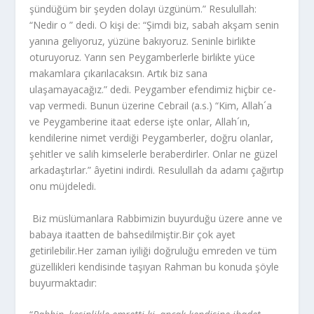
şündüğüm bir şeyden dolayı üzgünüm.” Resulullah:
“Nedir o ” dedi. O kişi de: “Şimdi biz, sabah akşam senin
yanına geliyoruz, yüzüne bakıyoruz. Seninle bir­likte
oturuyoruz. Yarın sen Peygamberlerle birlikte yüce
makamlara çıkarıla­caksın. Artık biz sana
ulaşamayacağız.” dedi. Peygamber efendimiz hiçbir ce­
vap vermedi. Bunun üzerine Cebrail (a.s.) “Kim, Allah´a
ve Peygamberine itaat ederse işte onlar, Allah´ın,
kendilerine nimet verdiği Peygamberler, doğru olan­lar,
şehitler ve salih kimselerle beraberdirler. Onlar ne güzel
arkadaştırlar.” âyetini indirdi. Resulullah da adamı çağırtıp
onu müjdeledi.
Biz müslümanlara Rabbimizin buyurduğu üzere anne ve
babaya itaatten de bahsedilmiştir.Bir çok ayet
getirilebilir.Her zaman iyiliği doğruluğu emreden ve tüm
güzellikleri kendisinde taşıyan Rahman bu konuda şöyle
buyurmaktadır: