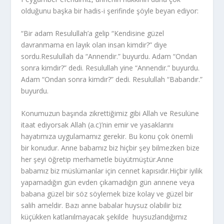
olduğunu başka bir hadis-i şerifinde şöyle beyan ediyor:
“Bir adam Resulullah’a gelip “Kendisine güzel
davranmama en layık olan insan kimdir?” diye
sordu.Resulullah da “Annendir.” buyurdu. Adam “Ondan
sonra kimdir?” dedi. Resulullah yine “Annendir.” buyurdu.
Adam “Ondan sonra kimdir?” dedi. Resulullah “Babandır.”
buyurdu.
Konumuzun başında zikrettiğimiz gibi Allah ve Resulüne
itaat ediyorsak Allah (a.c)’nin emir ve yasaklarını
hayatımıza uygulamamız gerekir. Bu konu çok önemli
bir konudur. Anne babamız biz hiçbir şey bilmezken bize
her şeyi öğretip merhametle büyütmüştür.Anne
babamız biz müslümanlar için cennet kapısıdır.Hiçbir iyilik
yapamadığın gün evden çıkamadığın gün annene veya
babana güzel bir söz söylemek bize kolay ve güzel bir
salih ameldir. Bazı anne babalar huysuz olabilir biz
küçükken katlanılmayacak şekilde huysuzlandığımız