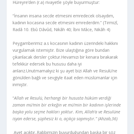
Hüreyre’den (r.a) rivayetle şöyle buyurmuştur:
“İnsanın insana secde etmesini emredecek olsaydım,
kadının kocasına secde etmesini emrederdim.” (Tirmizî,
Radâ 10. Ebû Dâvûd, Nikâh 40; İbni Mâce, Nikâh 4)
Peygamberimiz a.s kocasının kadının üzerindeki hakkını
vurgulamak istemiştir. Bize ulaştığına göre bundan
çıkarılacak dersler çoktur.Hevamızı bir kenara bırakarak
tefekkür edersek bu hususu daha iyi
anlarız.Unutmamalıyız ki şu ayet bizi Allah ve Resulü’ne
gönülden bağlı ve sevgiyle itaat eden müslümanlar için
inmiştir.
“
Allah ve Resulü, herhangi bir hususta hüküm verdiği
zaman mü­’min bir erkeğin ve mü’min bir kadının işlerinde
başka yolu seçme hakları yoktur. Kim, Allah’a ve Resulüne
isyan ederse, şüphesiz ki o, açıkça sapmıştır.” (Ahzab,36)
Ayet açıktır..Rabbimizin buyurduğundan başka bir söz