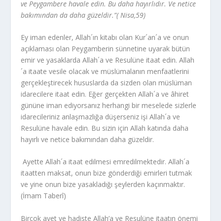
ve Peygambere havale edin. Bu daha hayırlıdır. Ve netice
bakımından da daha güzeldir.”( Nisa,59)
Ey iman edenler, Allah´ın kitabı olan Kur´an´a ve onun
açıklaması olan Peygamberin sünnetine uyarak bütün
emir ve yasaklarda Allah´a ve Resulüne itaat edin. Allah
´a itaate vesile olacak ve müslümalanın menfaatlerini
gerçekleşti­recek hususlarda da sizden olan müslüman
idarecilere itaat edin. Eğer gerçekten Allah´a ve âhiret
gününe iman ediyorsanız herhangi bir meselede sizlerle
idare­cileriniz anlaşmazlığa düşerseniz işi Allah´a ve
Resulüne havale edin. Bu sizin için Allah katında daha
hayırlı ve netice bakımından daha güzeldir.
Ayette Allah´a itaat edilmesi emredilmektedir. Allah´a
itaatten maksat, onun bize gönderdiği emirleri tutmak
ve yine onun bize yasakladığı şeylerden kaçınmaktır.
(İmam Taberî)
Birçok ayet ve hadiste Allah’a ve Resulüne itaatın önemi