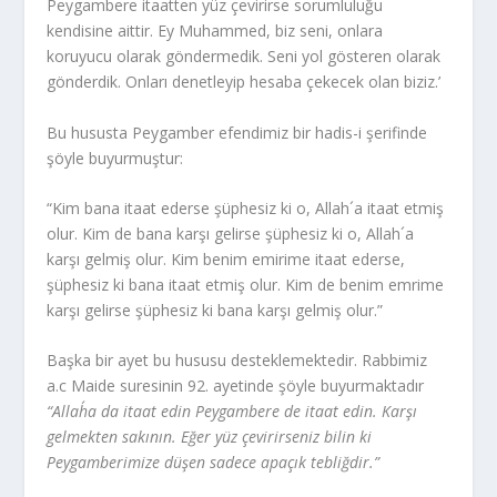
Peygambere itaatten yüz çevirirse sorum­luluğu
kendisine aittir. Ey Muhammed, biz seni, onlara
koruyucu olarak gönder­medik. Seni yol gösteren olarak
gönderdik. Onları denetleyip hesaba çekecek olan biziz.’
Bu hususta Peygamber efendimiz bir hadis-i şerifinde
şöyle buyurmuştur:
“Kim bana itaat ederse şüphesiz ki o, Allah´a itaat etmiş
olur. Kim de ba­na karşı gelirse şüphesiz ki o, Allah´a
karşı gelmiş olur. Kim benim emirime ita­at ederse,
şüphesiz ki bana itaat etmiş olur. Kim de benim emrime
karşı gelirse şüphesiz ki bana karşı gelmiş olur.”
Başka bir ayet bu hususu desteklemektedir. Rabbimiz
a.c Maide suresinin 92. ayetinde şöyle buyurmaktadır
“Allah´a da itaat edin Peygambere de itaat edin. Karşı
gelmekten sakının. Eğer yüz çevirirseniz bilin ki
Peygamberimize düşen sadece apaçık tebliğdir.”