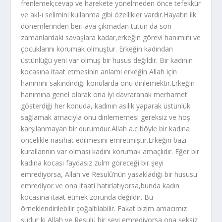
frenlemek;cevap ve harekete yönelmeden önce tefekkür
ve akl-ı selimini kullanma gibi özellikler vardır.Hayatın ilk
dönemlerinden beri ava çıkmadan tutun da son
zamanlardaki savaşlara kadar,erkeğin görevi hanımını ve
çocuklarını korumak olmuştur. Erkeğin kadından
üstünlüğü yeni var olmuş bir husus değildir. Bir kadının
kocasına itaat etmesinin anlamı erkeğin Allah için
hanımını sakındırdığı konularda onu dinlemektir.Erkeğin
hanımına genel olarak ona iyi davraranak merhamet
gösterdiği her konuda, kadının asilik yaparak üstünlük
sağlamak amacıyla onu dinlememesi gereksiz ve hoş
karşılanmayan bir durumdur.Allah a.c böyle bir kadına
öncelikle nasihat edilmesini emretmiştir.Erkeğin bazı
kurallarının var olması kadını korumak amaçlıdır. Eğer bir
kadına kocası faydasız zulm göreceği bir şeyi
emrediyorsa, Allah ve Resulû’nün yasakladığı bir hususu
emrediyor ve ona itaati hatırlatıyorsa,bunda kadın
kocasına itaat etmek zorunda değildir. Bu
örneklendirilebilir çoğaltılabilir. Fakat bizim amacımız
şudur ki Allah ve Resulü bir şeyi emrediyorsa ona şeksiz