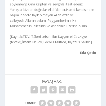
söylemeyip O’na kalpten ve sevgiyle itaat ederiz.
Yanlışlar bizden doğrular Allah’dandır.Hamd kendisinden
başka ibadete layık olmayan Allah azze ve
celle’yedir.Allah’ın selamı Peygamberimiz Hz
Muhammed’in, ailesinin ve ashabının üzerine olsun.
[Kaynak:TDV, Tâberî tefsiri, İbn Kayyım el Cevziyye
(fevaid),İmam Nevevi;Edeb’ül Müfred, Riyaz’us Salihin]
Eda Çetin
PAYLAŞMAK:
ORAN: