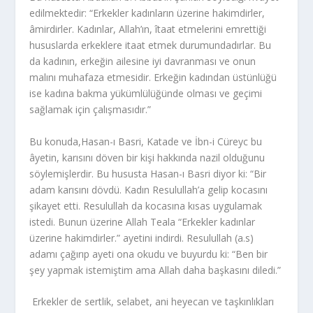
edilmektedir: “Erkekler kadınların üzerine hakimdirler,
âmirdirler. Kadınlar, Allah’ın, îtaat etmelerini em­rettiği
hususlarda erkeklere itaat etmek durumundadırlar. Bu
da kadının, erkeğin ailesine iyi davranması ve onun
malını muhafaza etmesidir. Erkeğin kadından üs­tünlüğü
ise kadına bakma yükümlülüğünde olması ve geçimi
sağlamak için ça­lışmasıdır.”
Bu konuda,Hasan-ı Basri, Katade ve İbn-i Cüreyc bu
âyetin, karısını döven bir kişi hakkında nazil olduğunu
söylemişlerdir. Bu hususta Hasan-ı Basri diyor ki: “Bir
adam karısını dövdü. Kadın Resulullah’a gelip kocasını
şikayet etti. Resulullah da kocasına kısas uygulamak
istedi. Bunun üzerine Allah Teala “Erkekler kadın­lar
üzerine hakimdirler.” ayetini indirdi. Resulullah (a.s)
adamı çağırıp ayeti ona oku­du ve buyurdu ki: “Ben bir
şey yapmak istemiştim ama Allah daha başkasını di­ledi.”
Erkekler de sertlik, selabet, ani heyecan ve taşkınlıkları