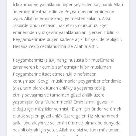
İçki kumar ve yasaklanan diğer şeylerden kaçınarak Allah
´ın emirlerine itaat edin ve Peygamberinin emirlerine
uyun. Allah´ın emrine karşı gelmekten sakının. Aksi
takdirde onun cezasını hak etmiş olursunuz. Eğer
emirlerinden yüz çevirir yasaklananları işlerseniz bilin ki
Peygamberimize düşen sadece açık´ bir şekilde tebliğdir.
Hesaba çekip cezalandırma ise Allah´a aittir.
Peygamberimiz (s.a.v) hangi hususta bir müslümana
zarar veren bir cümle sarf etmiştir ki bir müslüman
Peygamberine itaat etmesin,ki o nefsinden
konuşmazdı..Sevgili müslümanlar peygamber efendimiz
(a.s), tam olarak Kur’an ahlâkıyla yaşamış tebliğ
etmiş,savaşmış ve tamamen güzel ahlâk üzere
yaşamıştır. Ona Muhammed’ül Emin ismini güvenilir
olduğu için müşrikler vermişti. Bizim için önder ve örnek
olarak seçilen güzel ahlâk üzere gelen Hz Muhammed
sallallahu aleyhi ve sellem’in ümmeti olmak,bu dünyada
nasipli olmak için yeter. Allah a.c bizi ve tüm müslüman