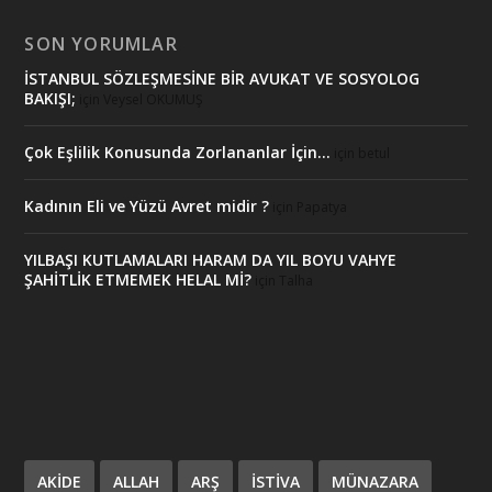
SON YORUMLAR
İSTANBUL SÖZLEŞMESİNE BİR AVUKAT VE SOSYOLOG
BAKIŞI;
için
Veysel OKUMUŞ
Çok Eşlilik Konusunda Zorlananlar İçin…
için
betul
Kadının Eli ve Yüzü Avret midir ?
için
Papatya
YILBAŞI KUTLAMALARI HARAM DA YIL BOYU VAHYE
ŞAHİTLİK ETMEMEK HELAL Mİ?
için
Talha
AKIDE
ALLAH
ARŞ
ISTIVA
MÜNAZARA