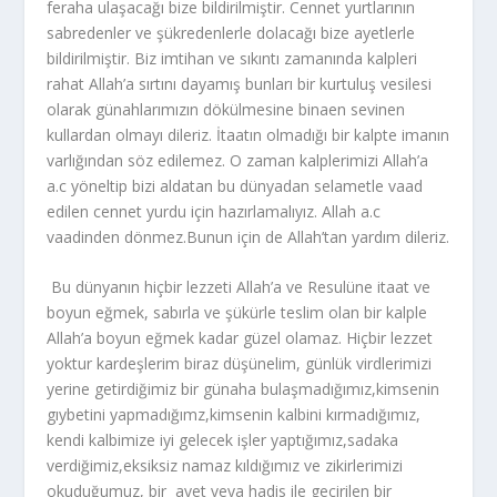
feraha ulaşacağı bize bildirilmiştir. Cennet yurtlarının
sabredenler ve şükredenlerle dolacağı bize ayetlerle
bildirilmiştir. Biz imtihan ve sıkıntı zamanında kalpleri
rahat Allah’a sırtını dayamış bunları bir kurtuluş vesilesi
olarak günahlarımızın dökülmesine binaen sevinen
kullardan olmayı dileriz. İtaatın olmadığı bir kalpte imanın
varlığından söz edilemez. O zaman kalplerimizi Allah’a
a.c yöneltip bizi aldatan bu dünyadan selametle vaad
edilen cennet yurdu için hazırlamalıyız. Allah a.c
vaadinden dönmez.Bunun için de Allah’tan yardım dileriz.
Bu dünyanın hiçbir lezzeti Allah’a ve Resulüne itaat ve
boyun eğmek, sabırla ve şükürle teslim olan bir kalple
Allah’a boyun eğmek kadar güzel olamaz. Hiçbir lezzet
yoktur kardeşlerim biraz düşünelim, günlük virdlerimizi
yerine getirdiğimiz bir günaha bulaşmadığımız,kimsenin
gıybetini yapmadığımz,kimsenin kalbini kırmadığımız,
kendi kalbimize iyi gelecek işler yaptığımız,sadaka
verdiğimiz,eksiksiz namaz kıldığımız ve zikirlerimizi
okuduğumuz, bir ayet veya hadis ile geçirilen bir