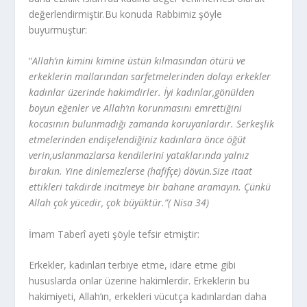
değerlendirmiştir.Bu konuda Rabbimiz şöyle
buyurmuştur:
“
Allah’ın kimini kimine üstün kılmasından ötürü ve
erkeklerin mallarından sarfetmelerinden dolayı erkekler
kadınlar üzerinde hakimdirler. İyi kadınlar,gönülden
boyun eğenler ve Allah’ın korunmasını emrettiğini
kocasının bulunmadığı zamanda koruyanlardır. Serkeşlik
etmelerinden endişelendiğiniz kadınlara önce öğüt
verin,uslanmazlarsa kendilerini yataklarında yalnız
bırakın. Yine dinlemezlerse (hafifçe) dövün.Size itaat
ettikleri takdirde incitmeye bir bahane aramayın. Çünkü
Allah çok yücedir, çok büyüktür.”( Nisa 34)
İmam Taberî ayeti şöyle tefsir etmiştir:
Erkekler, kadınları terbiye etme, idare etme gibi
hususlarda onlar üzerine hakimlerdir. Erkeklerin bu
hakimiyeti, Allah’ın, erkekleri vücutça kadınlardan daha