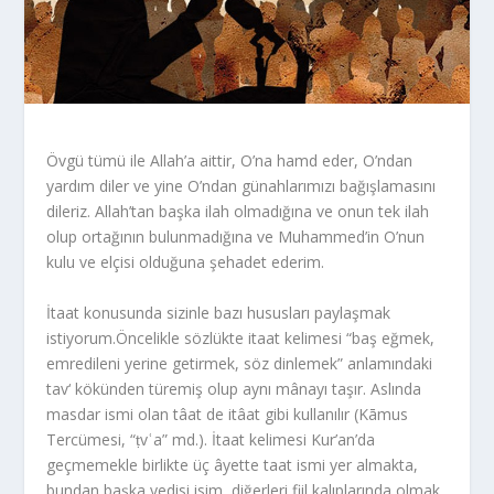
Övgü tümü ile Allah’a aittir, O’na hamd eder, O’ndan
yardım diler ve yine O’ndan günahlarımızı bağışlamasını
dileriz. Allah’tan başka ilah olmadığına ve onun tek ilah
olup ortağının bulunmadığına ve Muhammed’in O’nun
kulu ve elçisi olduğuna şehadet ederim.
İtaat konusunda sizinle bazı hususları paylaşmak
istiyorum.Öncelikle sözlükte itaat kelimesi “baş eğmek,
emredileni yerine getirmek, söz dinlemek” anlamındaki
tav‘ kökünden türemiş olup aynı mânayı taşır. Aslında
masdar ismi olan tâat de itâat gibi kullanılır (Kāmus
Tercümesi, “ṭvʿa” md.). İtaat kelimesi Kur’an’da
geçmemekle birlikte üç âyette taat ismi yer almakta,
bundan başka yedisi isim, diğerleri fiil kalıplarında olmak