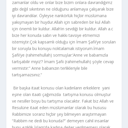
zamanlar oldu ve onlar bize bizim onlara davrandığımz
gibi değil sıkıntının ne olduğunu anlamaya çalışarak bize
iyi davrandılar. Öyleyse nankörlük hiçbir müslümana
yakışmayan bir huydur.Allah için sabreden bir kul Allah
için önemli bir kuldur. Allah’ın sevdiği bir kuldur. Allah a.c
bize her konuda sabrı ve hakkı tavsiye etmemizi
istemiştir.Çok kapsamlı olduğu için İmam Şafii’ye sorulan
bir soruyla bu konuyu noktalamak istiyorum.İmam
Şafii’ye (rahimehullah) sormuşlar:’Anne ve babamızla
tartışabilir miyiz’? İmam Şafii (rahimehullah) şöyle cevap
vermistir:” Anne babanızın terlikleriyle bile
tartışamazsınız.”
Bir başka itaat konusu olan kadınların erkeklere yani
eşine olan itaati çağımızda tartışma konusu olmuştur
ve nesiller boyu bu tartışma olacaktır. Fakat biz Allah ve
Resulüne itaat eden müslümanlar olarak bu hususu
Rabbimize sorarız hiçbir şey bilmeyen araştırmayan
“Rabbim ne dedi bu konuda?” demeyen cahil insanlar
bunu eziklik İslam’da kadına değer verilmemesi olarak