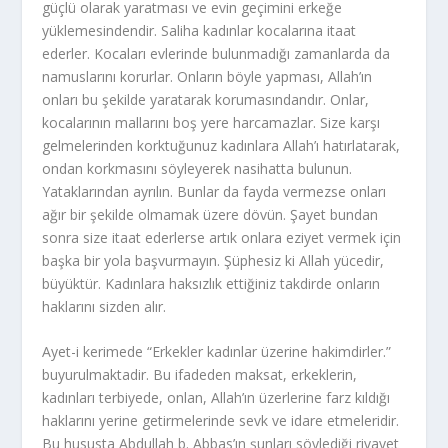
güçlü olarak yaratması ve evin geçimini erkeğe
yüklemesindendir. Saliha kadınlar kocalarına itaat
ederler. Kocaları evlerinde bulunmadığı zamanlarda da
namuslarını korurlar. Onların böyle yapması, Allah’ın
onları bu şekilde yaratarak korumasındandır. Onlar,
kocalarının mallarını boş yere harcamazlar. Size karşı
gelmelerinden korktuğunuz kadınlara Allah’ı hatırlatarak,
ondan korkmasını söyleyerek nasihatta bulunun.
Yataklarından ayrılın. Bunlar da fayda vermezse onları
ağır bir şekilde olmamak üzere dövün. Şayet bundan
sonra size itaat eder­lerse artık onlara eziyet vermek için
başka bir yola başvurmayın. Şüphesiz ki Allah yücedir,
büyüktür. Kadınlara haksızlık ettiğiniz takdirde onların
haklarını sizden alır.
Ayet-i kerimede “Erkekler kadınlar üzerine hakimdirler.”
buyurulmaktadir. Bu ifadeden maksat, erkeklerin,
kadınları terbiyede, onlan, Allah’ın üzer­lerine farz kıldığı
haklarını yerine getirmelerinde sevk ve idare etmeleridir.
Bu hususta Abdullah b. Abbas’ın şunları söylediği rivayet