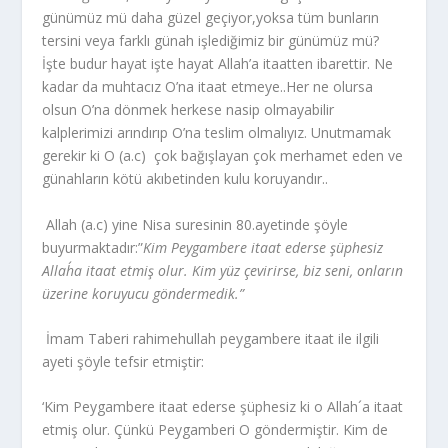
günümüz mü daha güzel geçiyor,yoksa tüm bunların
tersini veya farklı günah işlediğimiz bir günümüz mü?
İşte budur hayat işte hayat Allah’a itaatten ibarettir. Ne
kadar da muhtacız O’na itaat etmeye..Her ne olursa
olsun O’na dönmek herkese nasip olmayabilir
kalplerimizi arındırıp O’na teslim olmalıyız. Unutmamak
gerekir ki O (a.c) çok bağışlayan çok merhamet eden ve
günahların kötü akıbetinden kulu koruyandır..
Allah (a.c) yine Nisa suresinin 80.ayetinde şöyle
buyurmaktadır:”
Kim Peygambere itaat ederse şüphesiz
Allah´a itaat etmiş olur. Kim yüz çevirirse, biz seni, onların
üzerine koruyucu göndermedik.”
İmam Taberi rahimehullah peygambere itaat ile ilgili
ayeti şöyle tefsir etmiştir:
‘Kim Peygambere itaat ederse şüphesiz ki o Allah´a itaat
etmiş olur. Çün­kü Peygamberi O göndermiştir. Kim de