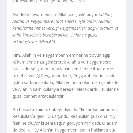
kardeşlerimizi onun şefaatine nail etsin.
Ayetlerle devam edelim Allah a.c şöyle buyurdu:”
Kim,
Allah´a ve Peygambere itaat ederse, işte onlar, Allah´ın,
kendilerine nimet verdiği Peygamberler, doğru olanlar ve
salih kimse­lerle beraberdirler. Onlar ne güzel
arkadaştırlar.(Nisa,69)
Kim, Allah´ın ve Peygamberin emirlerine boyun eğip
hükümlerine rıza göstererek Allah´a ve Peygambere
itaat ederse işte onlar, Allah´ın kendilerine itaat etme
nimetini vediği Peygamberlerle, Peygamberlerin izinde
giden sadık insanlarla, Allah yolunda öldürülen şehitlerle
ve Allah´ın salih kullarıyla beraber olacaklardır. Bunlar ne
güzel cennet arkadaşlarıdır.
Bu hususta Said b. Cübeyr diyor ki: “Ensardan bir adam,
Resulullah´a geldi. O üzgündü. Resulullah (a.s) ona: “Ey
filan ne oluyor ki seni üzgün görüyo­rum ” dedi. O adam
da dedi ki: “Ey Allah´ın Peygamberi, senin hakkında dü­