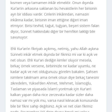
kısmen veya tamamen inkâr etmektir. Onun dışında
Kur’an’ın arkasına saklanan bu hevaistlerin her birisinin
ayrı bir iddiası vardır. Cinlerin inkârından, namazın
inkârına kadar, birisinin iman ettiğine diğeri iman
etmiyor. Birisi tevhid, tağut, tuğyan, beşeri sistem falan
diyor, Sünnet hakkındaki diğer bir hemfikiri laikliği bile
savunuyor.
Ehli Kur’an’ın fikriyatı açıkmış, netmiş, yahu Allah aşkına
Sünneti inkâr etmek dışında bir fikriniz mi var ki açık ve
net olsun. Ehli Kur’an dediğin kimler oluyor mesela,
birkaç örnek versene, birbirinizle ne kadar uyumlu, ne
kadar açık ve net olduğunuzu görelim bakalım. Şahsen
isimlere takılmam ama örnek olsun diye birkaç tanesini
zikredelim, Yüksel’den Ahmet, Mehmet, İslamoğlu,
Taslaman ve piyasada İslam’ı yontmak için Kur’an’ı
kalkan yapan daha nice zerzevata kadar sizler daha
namaz var mı yok mu, varsa nasıl kılınacak konusunda
bile bir fikre sahip değilsiniz. Açık ve net olan fikriniz
nedir, Peygamber ﷺ’i dinin dışına itmek mi yoksa