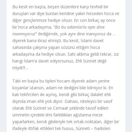
Bu kesit en başta, beşeri düzenlere karşı tevhidi bir
duruşları var diye bunları kendine yakın hisseden hoca ve
diğer gençlerimize hediye olsun. En son birkaç ay önce
bir hoca arkadaşıma, “
Biz bu adamlarla aynı dine
inanmıyoruz
” dediğimde, yok aynı dine inanıyoruz da …
diyerek bana itiraz etmişti. Bu kesit, İslami davet
sahasında çalışma yapan sözünü ettiğim hoca
arkadaşıma da hediye olsun. Sahi aklıma geldi tekrar, siz
hangi İslam’a davet ediyorsunuz, Ehli Sünnet değil
miydi?!…
Tabi en başta bu tipleri hocam diyerek adam yerine
koyanlar utansın, adam ne dediğini bile bilmiyor ki. En
katı tekfircileri de aşmış, kendi gibi birkaç dalalet ehli
dışında iman ehli yok diyor. Dahası, niteleyici bir vasıf
olarak Ehli Sünnet ve Cemaat şeklinde tavsif edilen
ümmetin içindeki ilmi farklılıkları ağızlarına meze
yaparlarken, kendi gibileriyle tek ortak noktaları, diğer bir
ifadeyle ittifak ettikleri tek husus, Sünneti – hadisleri