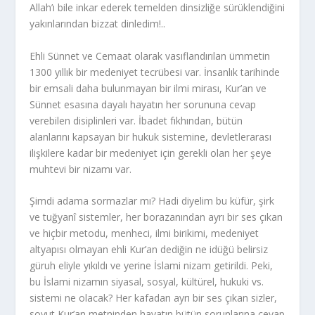
Allah’ı bile inkar ederek temelden dinsizliğe sürüklendiğini
yakınlarından bizzat dinledim!..
Ehli Sünnet ve Cemaat olarak vasıflandırılan ümmetin
1300 yıllık bir medeniyet tecrübesi var. İnsanlık tarihinde
bir emsali daha bulunmayan bir ilmi mirası, Kur’an ve
Sünnet esasına dayalı hayatın her sorununa cevap
verebilen disiplinleri var. İbadet fıkhından, bütün
alanlarını kapsayan bir hukuk sistemine, devletlerarası
ilişkilere kadar bir medeniyet için gerekli olan her şeye
muhtevi bir nizamı var.
Şimdi adama sormazlar mı? Hadi diyelim bu küfür, şirk
ve tuğyanî sistemler, her borazanından ayrı bir ses çıkan
ve hiçbir metodu, menheci, ilmi birikimi, medeniyet
altyapısı olmayan ehli Kur’an dediğin ne idüğü belirsiz
güruh eliyle yıkıldı ve yerine İslami nizam getirildi. Peki,
bu İslami nizamın siyasal, sosyal, kültürel, hukuki vs.
sistemi ne olacak? Her kafadan ayrı bir ses çıkan sizler,
soyut Kur’an metninden hayatın bütün sorunlarına cevap