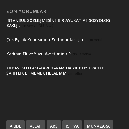
SON YORUMLAR
İSTANBUL SÖZLEŞMESİNE BİR AVUKAT VE SOSYOLOG
BAKIŞI;
için
Veysel OKUMUŞ
Çok Eşlilik Konusunda Zorlananlar İçin…
için
betul
Kadının Eli ve Yüzü Avret midir ?
için
Papatya
YILBAŞI KUTLAMALARI HARAM DA YIL BOYU VAHYE
ŞAHİTLİK ETMEMEK HELAL Mİ?
için
Talha
AKIDE
ALLAH
ARŞ
ISTIVA
MÜNAZARA