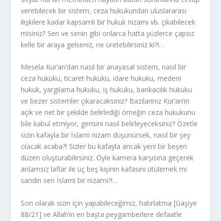
verebilecek bir sistem, ceza hukukundan uluslararası
ilişkilere kadar kapsamlı bir hukuk nizamı vb. çıkabilecek
misiniz? Sen ve senin gibi onlarca hatta yüzlerce çapsız
kelle bir araya gelseniz, ne üretebilirsiniz ki?!…
Mesela Kur’an’dan nasıl bir anayasal sistem, nasıl bir
ceza hukuku, ticaret hukuku, idare hukuku, medeni
hukuk, yargılama hukuku, iş hukuku, bankacılık hukuku
ve bezer sistemler çıkaracaksınız? Bazılarınız Kur’an’ın
açık ve net bir şekilde belirlediği örneğin ceza hukukunu
bile kabul etmiyor, gerisini nasıl belirleyeceksiniz? Özetle
sizin kafayla bir İslami nizam düşünürsek, nasıl bir şey
olacak acaba?! Sizler bu kafayla ancak yeni bir beşeri
düzen oluşturabilirsiniz. Öyle kamera karşısına geçerek
anlamsız laflar ile üç beş kişinin kafasını ütülemek mi
sandın sen İslami bir nizamı?!…
Son olarak sizin için yapabileceğimiz, hatırlatma [Gaşiye
88/21] ve Allah’ın en başta peygamberlere defaatle