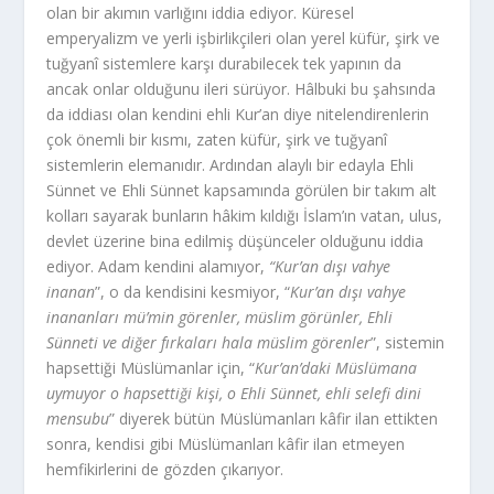
olan bir akımın varlığını iddia ediyor. Küresel
emperyalizm ve yerli işbirlikçileri olan yerel küfür, şirk ve
tuğyanî sistemlere karşı durabilecek tek yapının da
ancak onlar olduğunu ileri sürüyor. Hâlbuki bu şahsında
da iddiası olan kendini ehli Kur’an diye nitelendirenlerin
çok önemli bir kısmı, zaten küfür, şirk ve tuğyanî
sistemlerin elemanıdır. Ardından alaylı bir edayla Ehli
Sünnet ve Ehli Sünnet kapsamında görülen bir takım alt
kolları sayarak bunların hâkim kıldığı İslam’ın vatan, ulus,
devlet üzerine bina edilmiş düşünceler olduğunu iddia
ediyor. Adam kendini alamıyor,
“Kur’an dışı vahye
inanan
”, o da kendisini kesmiyor, “
Kur’an dışı vahye
inananları mü’min görenler, müslim görünler, Ehli
Sünneti ve diğer fırkaları hala müslim görenler
”, sistemin
hapsettiği Müslümanlar için, “
Kur’an’daki Müslümana
uymuyor o hapsettiği kişi, o Ehli Sünnet, ehli selefi dini
mensubu
” diyerek bütün Müslümanları kâfir ilan ettikten
sonra, kendisi gibi Müslümanları kâfir ilan etmeyen
hemfikirlerini de gözden çıkarıyor.