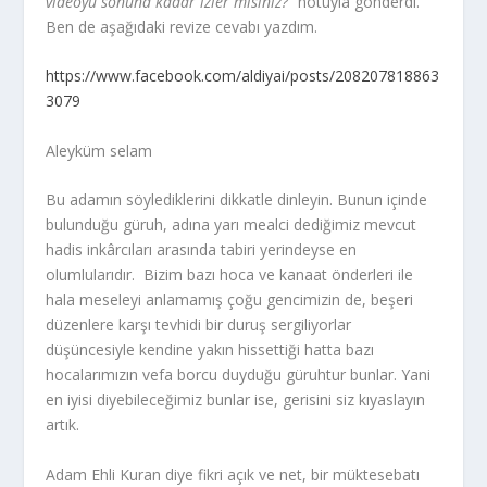
videoyu sonuna kadar izler misiniz?
” notuyla gönderdi.
Ben de aşağıdaki revize cevabı yazdım.
https://www.facebook.com/aldiyai/posts/208207818863
3079
Aleyküm selam
Bu adamın söylediklerini dikkatle dinleyin. Bunun içinde
bulunduğu güruh, adına yarı mealci dediğimiz mevcut
hadis inkârcıları arasında tabiri yerindeyse en
olumlularıdır. Bizim bazı hoca ve kanaat önderleri ile
hala meseleyi anlamamış çoğu gencimizin de, beşeri
düzenlere karşı tevhidi bir duruş sergiliyorlar
düşüncesiyle kendine yakın hissettiği hatta bazı
hocalarımızın vefa borcu duyduğu güruhtur bunlar. Yani
en iyisi diyebileceğimiz bunlar ise, gerisini siz kıyaslayın
artık.
Adam Ehli Kuran diye fikri açık ve net, bir müktesebatı