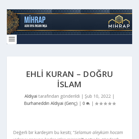
EHLI KURAN – DOĞRU
İSLAM
Aldiyai
tarafından gönderildi |
Şub 10, 2022
|
Burhaneddin Aldiyai (Genç)
|
0
|
Değerli bir kardeşim bu kesiti; “
Selamun aleyküm hocam