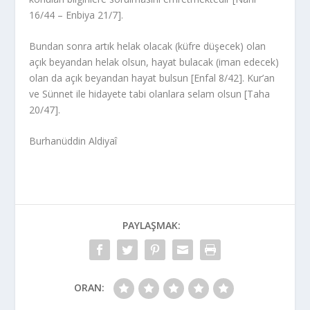
16/44 – Enbiya 21/7].
Bundan sonra artık helak olacak (küfre düşecek) olan
açık beyandan helak olsun, hayat bulacak (iman edecek)
olan da açık beyandan hayat bulsun [Enfal 8/42]. Kur’an
ve Sünnet ile hidayete tabi olanlara selam olsun [Taha
20/47].
Burhanüddin Aldiyaî
PAYLAŞMAK:
ORAN: