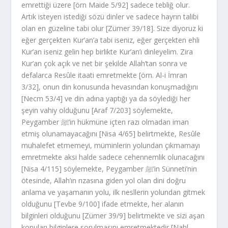
emrettiği üzere [örn Maide 5/92] sadece tebliğ olur.
Artık isteyen istediği sözü dinler ve sadece hayrın talibi
olan en güzeline tabi olur [Zümer 39/18]. Size diyoruz ki
eğer gerçekten Kur’an’a tabi iseniz, eğer gerçekten ehli
Kur’an iseniz gelin hep birlikte Kur’an’ı dinleyelim. Zira
Kur’an çok açık ve net bir şekilde Allah’tan sonra ve
defalarca Resûle itaati emretmekte [örn. Al-i İmran
3/32], onun din konusunda hevasından konuşmadığını
[Necm 53/4] ve din adına yaptığı ya da söylediği her
şeyin vahiy olduğunu [Araf 7/203] söylemekte,
Peygamber ﷺ’in hükmüne içten razı olmadan iman
etmiş olunamayacağını [Nisa 4/65] belirtmekte, Resûle
muhalefet etmemeyi, müminlerin yolundan çıkmamayı
emretmekte aksi halde sadece cehennemlik olunacağını
[Nisa 4/115] söylemekte, Peygamber ﷺ’in Sünneti’nin
ötesinde, Allah’ın rızasına giden yol olan dini doğru
anlama ve yaşamanın yolu, ilk nesllerin yolundan gitmek
olduğunu [Tevbe 9/100] ifade etmekte, her alanın
bilginleri olduğunu [Zümer 39/9] belirtmekte ve sizi aşan
konuları bilginlere sorulmasını emretmektedir [Nahl