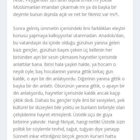
Müslümanları imandan çıkarmak mı ya da başka bir
deyimle bunun dışında açık ve net bir fikriniz var mı?!..
Sonra gelmiş ümmetin içerisindeki ilmi farklılıkları eleştiri
konusu yapmaya kalkışıyorlar utanmadan. Anadolu’dan,
bu vatandaşın da içinde olduğu güruhun yanına gelen
bazı gençler, güruhun başını çeken üç kellenin her
birisinden ayrı bir sesin çıkmasını hayretler içerisinde
anlattılar bana. Birisi hala şaşkın halde, ya hocam o
neydi öyle; baş hocalarının yanına gittik birkaç gün
kaldık, o ayrı bir din anlatıyordu. Diğerinin yanına gittik o
başka bir din anlattı. Öbürünün yanına gittik, o apayrı bir
din anlatıyordu, hayretler içerisinde kaldık ancak kaçıp
çıktık dedi. Dahası bu gençler öyle ilmi bir seviyeleri, pek
kültürel bir düzeyleri bile yoktu ve bunların birbiriyle olan
çelişkilerine hayret etmişlerdi. Üstelik üçü de güya
birbirine yakındır. Hangi fikriyat, hangi netlik! Üstelik sizin
politik bir söylemle tevhid, tağut, tuğyan diye yanaşıp
Sünneti inkar ettirdiğiniz birçok gencin Kur’an’ı hatta