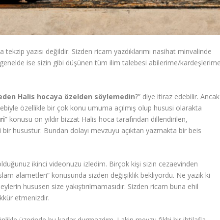
 tekzip yazısı değildir. Sizden ricam yazdıklarımı nasihat minvalinde
genelde ise sizin gibi düşünen tüm ilim talebesi abilerime/kardeşlerim
 neden Halis hocaya özelden söylemedin
?” diye itiraz edebilir. Ancak
yle özellikle bir çok konu umuma açılmış olup hususi olarakta
ri
” konusu on yıldır bizzat Halis hoca tarafından dillendirilen,
ği bir husustur. Bundan dolayı mevzuyu açıktan yazmakta bir beis
uğunuz ikinci videonuzu izledim. Birçok kişi sizin cezaevinden
“İslam alametleri” konusunda sizden değişiklik bekliyordu. Ne yazık ki
eylerin hususen size yakıştırılmamasıdır. Sizden ricam buna ehil
kkür etmenizdir.
inlikle üzerinde bu kadar durmazdım. Lakin mevzu fıkhi bir ihtilafla