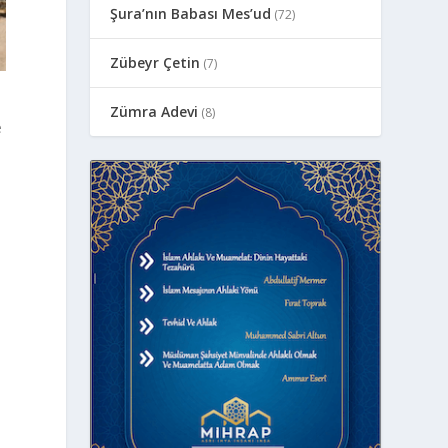
Şura’nın Babası Mes’ud
(72)
Zübeyr Çetin
(7)
Zümra Adevi
(8)
e