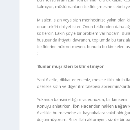
kalmıyor, müslümanların tekfirleşmesine sebebiyet
Misalen, sizin veya sizin menhecinize yakın olan kim
onun tekfiri ehliyet ister. Onun tekfirinden daha a
sözlerdir. Lakin şöyle bir problem var hocam. Bunu
hususunda ihtiyatlı davranan, toplumda bu tarz ala
tekfirlerine hükmetmeyen, bunuda bu kimseleri as
;
‘
Bunlar müşrikleri tekfir etmiyor
’
Yani özetle, dikkat ederseniz, mesele fıkhi bir ihti
özellikle sizin ve diğer ilim talebesi abilerimin/ka
Yukarıda bahsini ettiğim videonuzda, bir kimsenin İs
Konuyu anlatırken,
İbn Hacer
’den naklen
Beğavi
özellikle bu mezhebe ait kaynakalara vakıf olduğumu
düşünmüyorum. Bı iznillah aktarayım, siz de bir bak