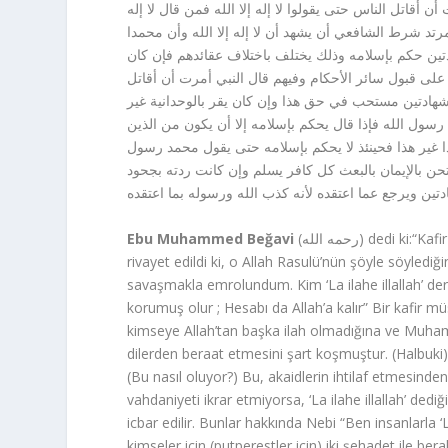
قاتل الناس حتى يقولوا لا إله إلا الله فمن قال لا إله
رتد شرط الشافعي أن يشهد أن لا إله إلا الله وأن محمدا
دتين حكم بإسلامه وذلك يختلف باختلاف عقائدهم فإن كان
 يجبر على قبول سائر الأحكام وفيهم قال النبي أمرت أن أقاتل
 بالشهادتين مستحب في حق هذا وإن كان يقر بالوحدانية غير
رسول الله فإذا قال يحكم بإسلامه إلا أن يكون من الذين
غير هذا فحينئذ لا يحكم بإسلامه حتى يقول محمد رسول
تحن بالإيمان بالبعث كل كافر يسلم وإن كانت ردته بجحود
ين ويرجع عما اعتقده لأنه كذب الله ورسوله بما اعتقده
Ebu Muhammed Beğavi
(رحمه الله) dedi ki:“Kafir olduğu bilinen bir adam ne ile müslüman olur faslı ; Ebu Hureyre’den
rivayet edildi ki, o Allah Rasulü’nün şöyle söylediğin
savaşmakla emrolundum. Kim ‘La ilahe illallah’ der
korumuş olur ; Hesabı da Allah’a kalır” Bir kafir 
kimseye Allah’tan başka ilah olmadığına ve Muham
dilerden beraat etmesini şart koşmuştur. (Halbuki) 
(Bu nasıl oluyor?) Bu, akaidlerin ihtilaf etmesinden 
vahdaniyeti ikrar etmiyorsa, ‘La ilahe illallah’ ded
icbar edilir. Bunlar hakkında Nebi “Ben insanlarla
kimseler için (putperestler için) iki şehadet ile ber