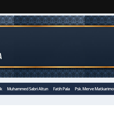
ak
Muhammed Sabri Altun
Fatih Pala
Psk. Merve Matkarimo