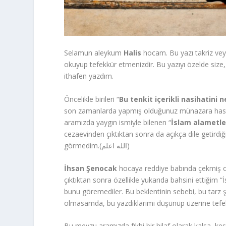
Selamun aleykum
Halis
hocam. Bu yazı takriz veya
okuyup tefekkür etmenizdir. Bu yazıyı özelde size,
ithafen yazdım.
Öncelikle birileri “
Bu tenkit içerikli nasihatini
son zamanlarda yapmış olduğunuz münazara hasebi
aramızda yaygın ismiyle bilenen “
İslam alametle
cezaevinden çıktıktan sonra da açıkça dile getirdi
görmedim.(الله اعلم)
İhsan Şenocak
hocaya reddiye babında çekmiş old
çıktıktan sonra özellikle yukarıda bahsini ettiğim 
bunu göremediler. Bu beklentinin sebebi, bu tarz ş
olmasamda, bu yazdıklarımı düşünüp üzerine tefe
Bu mevzu aramızda fıkhi bir hilaf olarak kalsa, kes