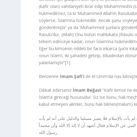
(kafir olan) vahdaniyeti ikrar edip Muhammed’in (s.a
hükmedilmez, ta ki ‘Muhammed Allah’ın Rasulüdür’ d
söylerse, İslam’ına hükmedilir. Ancak şunu söyl
gönderilmiştir’ ya da ‘Muhammed şunlara gönderi
Rasulü’dür, (Allah) Onu bütün mahlukata (Rasulü o
teberri edinceye kadar, onun İslam’ına hükmedilmez.
Eğer bu kimsenin riddeti bir farzı inkarsa (ya’ni ink
onun İslam’ı, iki şahadeti getirip, itikadından dönü
yalanlamıştır”[1]
Benzerine
İmam Şafi’i
de el-Umm’da nas kılmıştır
Dikkat ederseniz
İmam Beğavi
“Kafir kimse ne ile
İslam’a gireceği hususudur. Siz ise bunu, hali me
kabul etmeyen alimler, bunu hali bilinen(malum) k
لم يأت بالإسلام فلا يصير مسلما والدليل على أنه لم يأت
لنبي عن الإسلام فقال أشهد أن لا إله إلا الله وأن محمداً
رسول الله