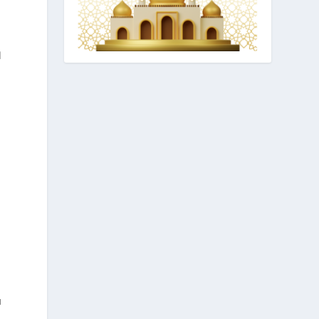
إ
ر
ا
e
u