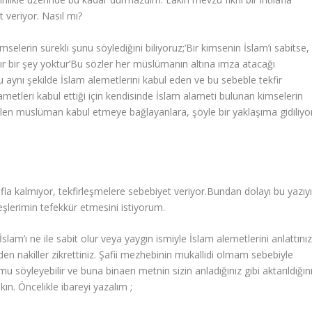
 veriyor. Nasıl mı?
selerin sürekli şunu söylediğini biliyoruz;‘Bir kimsenin İslam’ı sabitse,
ğır bir şey yoktur’Bu sözler her müslümanın altına imza atacağı
 aynı şekilde İslam alemetlerini kabul eden ve bu sebeble tekfir
metleri kabul ettiği için kendisinde İslam alameti bulunan kimselerin
len müslüman kabul etmeye bağlayanlara, şöyle bir yaklaşıma gidiliyo
lafla kalmıyor, tekfirleşmelere sebebiyet veriyor.Bundan dolayı bu yazıy
rdeşlerimin tefekkür etmesini istiyorum.
lam’ı ne ile sabit olur veya yaygın ismiyle İslam alemetlerini anlattınız
’den nakiller zikrettiniz. Şafii mezhebinin mukallidi olmam sebebiyle
 söyleyebilir ve buna binaen metnin sizin anladığınız gibi aktarıldığın
ın. Öncelikle ibareyi yazalım ;