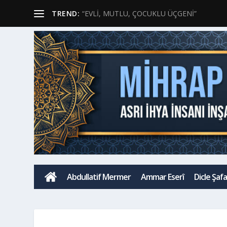
TREND:
“EVLİ, MUTLU, ÇOCUKLU ÜÇGENİ”
H
Abdullatif Mermer
Ammar Eserî
Dicle Şaf