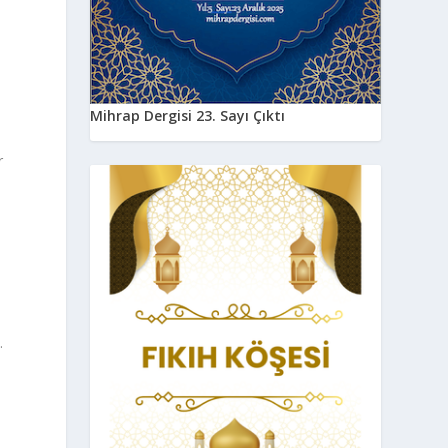
Mihrap Dergisi 23. Sayı Çıktı
r
ı
.
ı