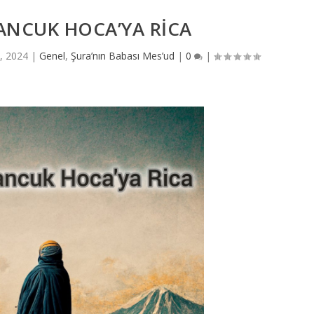
ANCUK HOCA’YA RICA
, 2024
|
Genel
,
Şura’nın Babası Mes’ud
|
0
|