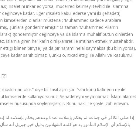
.s) risaletini inkar ediyorsa, mucerred kelimeyi tevhid ile İslam’ına
eğinceye kadar. Eğer (risaleti kabul ederse ya’ni iki şehadeti)
eyen kimselerden olanlar müstena ; ‘Muhammed sadece arablara
lmiş, şunlara gönderilmemiştir’ O zaman ‘Muhammed Allah’ın
larak) göndermiştir’ değinceye ya da İslam’a muhalif bütün dinlerden
 İslam’a giren her kafiri diriliş/ahiret ile imtihan etmek müstehabdır.
ar ettiği bilinen biriyse) ya da bir haramı helal saymaksa (bu biliniyorsa)
nceye kadar sahih olmaz. Çünkü o, itikad ettiği ile Allah’ı ve Rasulü’nü
.[2]
 müslüman olur.” diye bir fasıl açmıştır. Yani konu kafirlerin ne ile
çhul kimselerde kullanıyorsunuz. Şehadeteyni veya namazı İslam alamet
imseler hususunda söylemişlerdir. Bunu nakil ile şöyle izah edeyim.
إذا صلى الكافر في جماعة لم يحكم بإسلامه عندنا وعندهم يحكم بإسلامه لنا إنه 
بالإسلام أن الإسلام المأمور به هو كلمة الشهادتين بدليل خبر جبريل أنه سأل ا