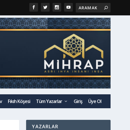
v
Fıkıh Köşesi
Tüm Yazarlar
Giriş
Üye Ol
YAZARLAR