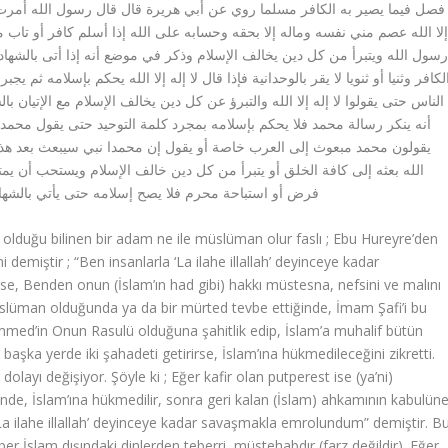
فصل فيما يصير به الكافر مسلما روي عن أبي هريرة قال قال رسول الله أمرت أن أ
لا الله عصم مني نفسه وماله إلا بحقه وحسابه على الله إذا أسلم كافر أو تاب م
سول الله ويتبرأ من كل دين يخالف الإسلام وذكر في موضع أنه إذا أتى بالشها
لكافر وثنيا أو ثنويا لا يقر بالوحدانية فإذا قال لا إله إلا الله يحكم بإسلامه ثم
الناس حتى يقولوا لا إله إلا الله والتبرؤ عن كل دين يخالف الإسلام مع الإتيان
أنه ينكر رسالة محمد فلا يحكم بإسلامه بمجرد كلمة التوحيد حتى يقول محمد 
يقولون محمد مبعوث إلى العرب خاصة أو يقول إن محمدا نبي سيبعث بعد هذا 
الله بعثه إلى كافة الخلق أو يتبرأ من كل دين خالف الإسلام ويستحب أن يم
فرض أو استباحة محرم فلا يصح إسلامه حتى يأتي بالشهادت
i demiştir ; “Ben insanlarla ‘La ilahe illallah’ deyinceye kadar
se, Benden onun (İslam’ın had gibi) hakkı müstesna, nefsini ve malını
müslüman olduğunda ya da bir mürted tevbe ettiğinde, İmam Şafi’i bu
med’in Onun Rasulü olduğuna şahitlik edip, İslam’a muhalif bütün
başka yerde iki şahadeti getirirse, İslam’ına hükmedileceğini zikretti.
dolayı değişiyor. Şöyle ki ; Eğer kafir olan putperest ise (ya’ni)
iğinde, İslam’ına hükmedilir, sonra geri kalan (İslam) ahkamının kabulün
 ‘La ilahe illallah’ deyinceye kadar savaşmakla emrolundum” demiştir. B
aber İslam dışındaki dinlerden teberri, müstehabdır (farz değildir). Eğer