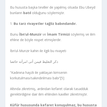
Bu hususta başka teviller de yapılmış olsada Ebu Ubeyd
bunların
batıl
olduğunu söylemiştir.
1.
Bu tarz rivayetler tağliz babındandır.
Bunu
İbn’ul-Munzir
ve
İmam Tirmizi
söylemiş ve ilim
ehline de böyle nispet etmişlerdir.
İbn’ul-Munzir kahin ile ilgili bu rivayeti
ذكر التغليظ فيمن أتى امرأته حائضا
“Kadınına hayzlı ile yaklaşan kimsenin
korkutulması/sakındırılması babı”[5]
Altında zikretmiş, ardından kefaret olarak tasadduk
gerektirdiğine dair ilim ehlinden kaviller zikretmiştir.
Küfür hususunda kefaret konuşulmaz, bu hususta