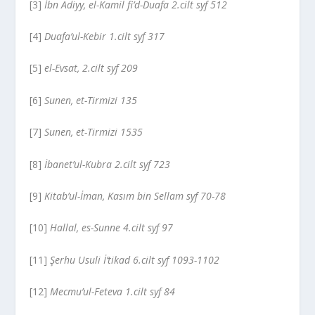
[3]
İbn Adiyy, el-Kamil fi’d-Duafa 2.cilt syf 512
[4]
Duafa’ul-Kebir 1.cilt syf 317
[5]
el-Evsat, 2.cilt syf 209
[6]
Sunen, et-Tirmizi 135
[7]
Sunen, et-Tirmizi 1535
[8]
İbanet’ul-Kubra 2.cilt syf 723
[9]
Kitab’ul-İman, Kasım bin Sellam syf 70-78
[10]
Hallal, es-Sunne 4.cilt syf 97
[11]
Şerhu Usuli İ’tikad 6.cilt syf 1093-1102
[12]
Mecmu’ul-Feteva 1.cilt syf 84