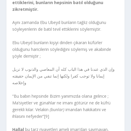
ettiklerini, bunların hepsinin batıl olduğunu
zikretmiştir.
Aynı zamanda Ebu Ubeyd bunların tağliz olduğunu
söyleyenlerin de batıl tevil ettiklerini söylemiştir.
Ebu Ubeyd bunların kişiyi dinden çıkaran küfürler
olduğunu haricilerin söylediğini söylemiş ve akabinde
şöyle demiştir ;
وإن الذي عندنا في هذا الباب كله أن المعاصي والذنوب لا تزيل
إيمانا ولا توجب كفرا ولكنها إنما تنفي من الإيمان حقيقته
وإخلاصه
“Bu babın hepsinde Bizim yanımızda olana gelince ;
Ma’siyetler ve günahlar ne imanı götürür ne de küfrü
gerekli kılar. Velakin
(bunlar)
imandan hakikatini ve
ihlasını nefyeder”[9]
Hallal
bu tarz rivayetleri ameli iman’dan saymayan,