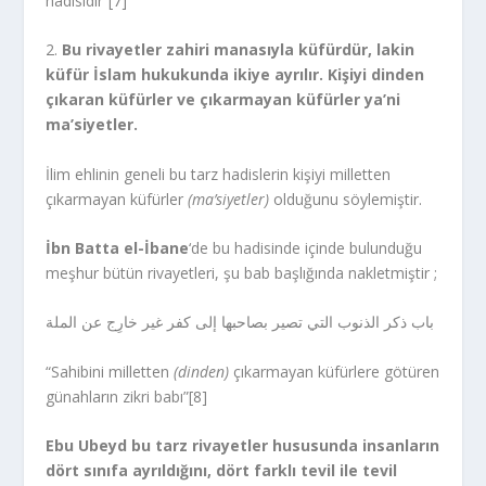
hadisidir”[7]
2.
Bu rivayetler zahiri manasıyla küfürdür, lakin
küfür İslam hukukunda ikiye ayrılır. Kişiyi dinden
çıkaran küfürler ve çıkarmayan küfürler ya’ni
ma’siyetler.
İlim ehlinin geneli bu tarz hadislerin kişiyi milletten
çıkarmayan küfürler
(ma’siyetler)
olduğunu söylemiştir.
İbn Batta el-İbane
‘de bu hadisinde içinde bulunduğu
meşhur bütün rivayetleri, şu bab başlığında nakletmiştir ;
باب ذكر الذنوب التي تصير بصاحبها إلى كفر غير خارِج عن الملة
“Sahibini milletten
(dinden)
çıkarmayan küfürlere götüren
günahların zikri babı”[8]
Ebu Ubeyd bu tarz rivayetler hususunda insanların
dört sınıfa ayrıldığını, dört farklı tevil ile tevil