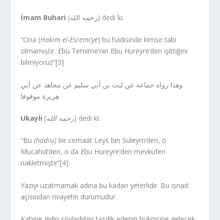
İmam Buhari
(رحمه الله) dedi ki:
“Ona (
Hakim el-Esremi’ye
) bu hadisinde kimse tabi
olmamıştır. Ebu Temime’nin Ebu Hureyre’den işittiğini
bilmiyoruz”[3]
وهذا رواه جماعة عن ليث بن أبي سليم عن مجاهد عن أبي
هريرة موقوفا
Ukayli
(رحمه الله
) dedi ki:
“Bu
(hadisi)
bir cemaat Leys bin Suleym’den, o
Mucahid’den, o da Ebu Hureyre’den mevkufen
nakletmiştir”[4]
Yazıyı uzatmamak adına bu kadarı yeterlidir. Bu isnad
açısından rivayetin durumudur.
Kahine gidip söylediğini tasdik edenin hükmüne gelecek