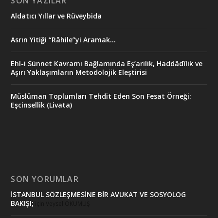
SON YAZILAR
Aldatıcı Yıllar ve Rüveybida
Asrın Yitiği “Râhile”yi Aramak…
Ehl-i Sünnet Kavramı Bağlamında Eş’arilik, Haddâdîlik ve
Aşırı Yaklaşımların Metodolojik Eleştirisi
Müslüman Toplumları Tehdit Eden Son Fesat Örneği:
Eşcinsellik (Livata)
SON YORUMLAR
İSTANBUL SÖZLEŞMESİNE BİR AVUKAT VE SOSYOLOG
BAKIŞI;
için
Veysel OKUMUŞ