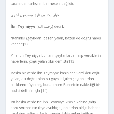
tarafından tartışılan bir mesele değildir.
الكهان يكذبون تارة ويصدقون أخرى
İbn Teymiyye
(رحمه الله) dedi ki:
“Kahinler (gaybdan) bazen yalan, bazen de doğru haber
verirler”[12]
Yine İbn Teymiyye bunların şeytanlardan alıp verdiklerin
haberlerin, çoğu yalan olur demiştir.[13]
Başka bir yerde İbn Teymiyye kahinlerin verdikleri çoğu
yalan, azı doğru olan bu gaybi bilgileri şeytanlardan
aldıklarını söylemiş, buna İmam Buhari’nin naklettiği bir
hadisi delil almıştır.[14]
Bir başka yerde ise İbn Teymiyye kişinin kahine gidip
soru sormasının ikiye ayrıldığını, onlardan aldığı haberin
tasdikine gelince; Bu Haramdır, lakin onları imtihan