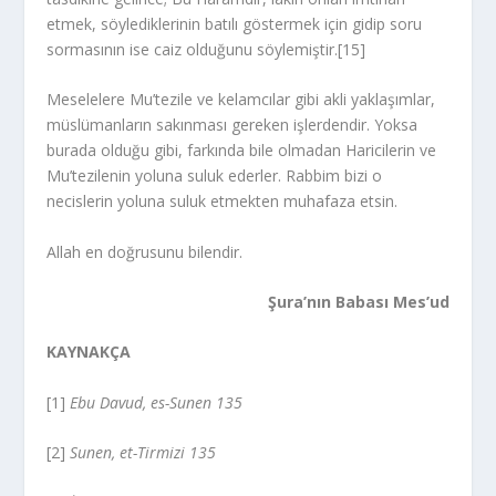
etmek, söylediklerinin batılı göstermek için gidip soru
sormasının ise caiz olduğunu söylemiştir.[15]
Meselelere Mu’tezile ve kelamcılar gibi akli yaklaşımlar,
müslümanların sakınması gereken işlerdendir. Yoksa
burada olduğu gibi, farkında bile olmadan Haricilerin ve
Mu’tezilenin yoluna suluk ederler. Rabbim bizi o
necislerin yoluna suluk etmekten muhafaza etsin.
Allah en doğrusunu bilendir.
Şura’nın Babası Mes’ud
KAYNAKÇA
[1]
Ebu Davud, es-Sunen 135
[2]
Sunen, et-Tirmizi 135