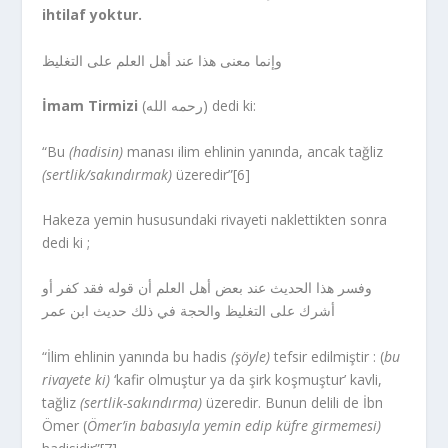
ihtilaf yoktur.
وإنما معنى هذا عند أهل العلم على التغليظ
İmam Tirmizi
(رحمه الله) dedi ki:
“Bu
(hadisin)
manası ilim ehlinin yanında, ancak tağliz
(sertlik/sakındırmak)
üzeredir”[6]
Hakeza yemin hususundaki rivayeti naklettikten sonra
dedi ki ;
وفسر هذا الحديث عند بعض أهل العلم أن قوله فقد كفر أو
أشرك على التغليظ والحجة في ذلك حديث ابن عمر
“İlim ehlinin yanında bu hadis
(şöyle)
tefsir edilmiştir : (
bu
rivayete ki)
‘kafir olmuştur ya da şirk koşmuştur’ kavli,
tağliz
(sertlik-sakındırma)
üzeredir. Bunun delili de İbn
Ömer (
Ömer’in babasıyla yemin edip küfre girmemesi)