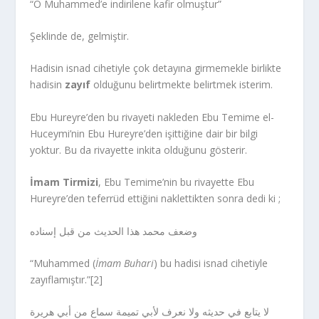
“O Muhammed’e indirilene kafir olmuştur”
Şeklinde de, gelmiştir.
Hadisin isnad cihetiyle çok detayına girmemekle birlikte
hadisin
zayıf
olduğunu belirtmekte belirtmek isterim.
Ebu Hureyre’den bu rivayeti nakleden Ebu Temime el-
Huceymi’nin Ebu Hureyre’den işittiğine dair bir bilgi
yoktur. Bu da rivayette inkita olduğunu gösterir.
İmam Tirmizi
, Ebu Temime’nin bu rivayette Ebu
Hureyre’den teferrüd ettiğini naklettikten sonra dedi ki ;
وضعف محمد هذا الحديث من قبل إسناده
“Muhammed (
İmam Buhari
) bu hadisi isnad cihetiyle
zayıflamıştır.”[2]
لا يتابع في حديثه ولا نعرف لأبي تميمة سماع من أبي هريرة