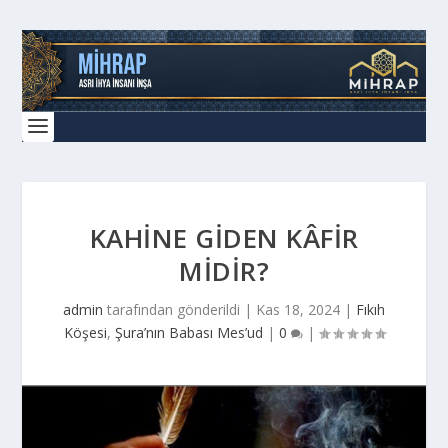
KAHINE GIDEN KÂFIR
MIDIR?
admin
tarafından gönderildi |
Kas 18, 2024
|
Fıkıh
Köşesi
,
Şura’nın Babası Mes’ud
|
0
|