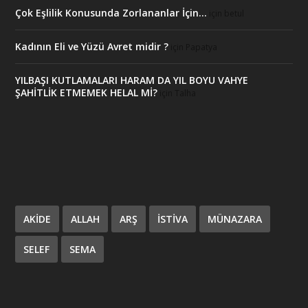
Çok Eşlilik Konusunda Zorlananlar İçin…
için
betul
Kadının Eli ve Yüzü Avret midir ?
için
Papatya
YILBAŞI KUTLAMALARI HARAM DA YIL BOYU VAHYE
ŞAHİTLİK ETMEMEK HELAL Mİ?
için
Talha
AKIDE
ALLAH
ARŞ
ISTIVA
MÜNAZARA
SELEF
SEMA