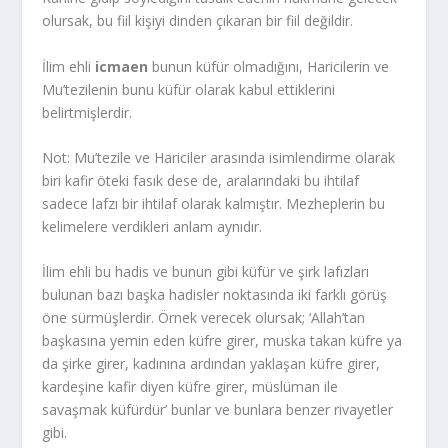
olursak, bu fiil kişiyi dinden çıkaran bir fiil değildir.
İlim ehli
icmaen
bunun küfür olmadığını, Haricilerin ve
Mu’tezilenin bunu küfür olarak kabul ettiklerini
belirtmişlerdir.
Not: Mu’tezile ve Hariciler arasında isimlendirme olarak
biri kafir öteki fasık dese de, aralarındaki bu ihtilaf
sadece lafzı bir ihtilaf olarak kalmıştır. Mezheplerin bu
kelimelere verdikleri anlam aynıdır.
İlim ehli bu hadis ve bunun gibi küfür ve şirk lafızları
bulunan bazı başka hadisler noktasında iki farklı görüş
öne sürmüşlerdir. Örnek verecek olursak; ‘Allah’tan
başkasına yemin eden küfre girer, muska takan küfre ya
da şirke girer, kadınına ardından yaklaşan küfre girer,
kardeşine kafir diyen küfre girer, müslüman ile
savaşmak küfürdür’ bunlar ve bunlara benzer rivayetler
gibi.