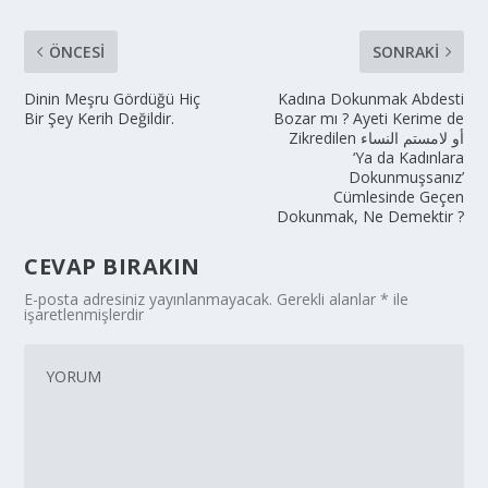
ÖNCESI
SONRAKI
Dinin Meşru Gördüğü Hiç
Kadına Dokunmak Abdesti
Bir Şey Kerih Değildir.
Bozar mı ? Ayeti Kerime de
Zikredilen أو لامستم النساء
‘Ya da Kadınlara
Dokunmuşsanız’
Cümlesinde Geçen
Dokunmak, Ne Demektir ?
CEVAP BIRAKIN
E-posta adresiniz yayınlanmayacak.
Gerekli alanlar
*
ile
işaretlenmişlerdir