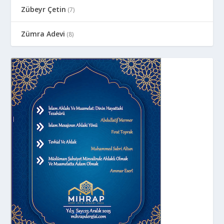
Zübeyr Çetin
(7)
Zümra Adevi
(8)