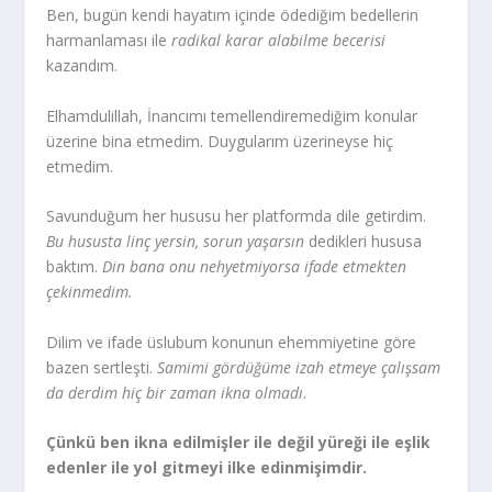
Ben, bugün kendi hayatım içinde ödediğim bedellerin
harmanlaması ile
radikal karar alabilme becerisi
kazandım.
Elhamdulillah, İnancımı temellendiremediğim konular
üzerine bina etmedim. Duygularım üzerineyse hiç
etmedim.
Savunduğum her hususu her platformda dile getirdim.
Bu hususta linç yersin, sorun yaşarsın
dedikleri hususa
baktım.
Din bana onu nehyetmiyorsa ifade etmekten
çekinmedim.
Dilim ve ifade üslubum konunun ehemmiyetine göre
bazen sertleşti.
Samimi gördüğüme izah etmeye çalışsam
da derdim hiç bir zaman ikna olmadı
.
Çünkü ben ikna edilmişler ile değil yüreği ile eşlik
edenler ile yol gitmeyi ilke edinmişimdir.