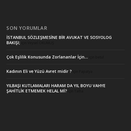
SON YORUMLAR
İSTANBUL SÖZLEŞMESİNE BİR AVUKAT VE SOSYOLOG
BAKIŞI;
için
Veysel OKUMUŞ
Çok Eşlilik Konusunda Zorlananlar İçin…
için
betul
Kadının Eli ve Yüzü Avret midir ?
için
Papatya
YILBAŞI KUTLAMALARI HARAM DA YIL BOYU VAHYE
ŞAHİTLİK ETMEMEK HELAL Mİ?
için
Talha