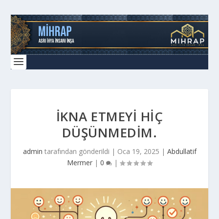
IKNA ETMEYI HIÇ
DÜŞÜNMEDIM.
admin
tarafından gönderildi |
Oca 19, 2025
|
Abdullatif
Mermer
|
0
|