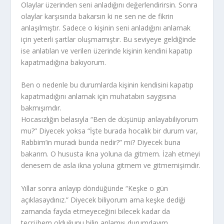
Olaylar üzerinden seni anladığını değerlendirirsin. Sonra
olaylar karşısında bakarsın ki ne sen ne de fikrin
anlaşılmıştır. Sadece o kişinin seni anladığını anlamak
için yeterli şartlar oluşmamıştır. Bu seviyeye geldiğinde
ise anlatılan ve verilen üzerinde kişinin kendini kapatıp
kapatmadığına bakıyorum.
Ben o nedenle bu durumlarda kişinin kendisini kapatıp
kapatmadığını anlamak için muhatabın saygısına
bakmışımdır.
Hocasızlığın belasıyla “Ben de düşünüp anlayabiliyorum
mu?” Diyecek yoksa “İşte burada hocalık bir durum var,
Rabbim’in muradı bunda nedir?” mi? Diyecek buna
bakarım. O hususta ikna yoluna da gitmem. İzah etmeyi
denesem de asla ikna yoluna gitmem ve gitmemişimdir.
Yıllar sonra anlayıp döndüğünde “Keşke o gün
açıklasaydınız.” Diyecek biliyorum ama keşke dediği
zamanda fayda etmeyeceğini bilecek kadar da
tecrübem olduğunu bilip anlamış durumdayım.