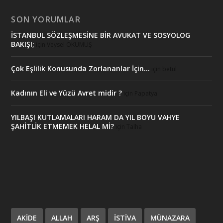
SON YORUMLAR
İSTANBUL SÖZLEŞMESİNE BİR AVUKAT VE SOSYOLOG
BAKIŞI;
için
Veysel OKUMUŞ
Çok Eşlilik Konusunda Zorlananlar İçin…
için
betul
Kadının Eli ve Yüzü Avret midir ?
için
Papatya
YILBAŞI KUTLAMALARI HARAM DA YIL BOYU VAHYE
ŞAHİTLİK ETMEMEK HELAL Mİ?
için
Talha
AKIDE
ALLAH
ARŞ
ISTIVA
MÜNAZARA