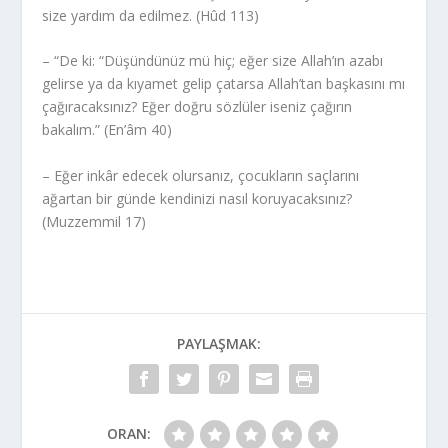
size yardım da edilmez. (Hûd 113)
– “De ki: “Düşündünüz mü hiç; eğer size Allah’ın azabı
gelirse ya da kıyamet gelip çatarsa Allah’tan başkasını mı
çağıracaksınız? Eğer doğru sözlüler iseniz çağırın
bakalım.” (En’âm 40)
– Eğer inkâr edecek olursanız, çocukların saçlarını
ağartan bir günde kendinizi nasıl koruyacaksınız?
(Muzzemmil 17)
PAYLAŞMAK:
ORAN: