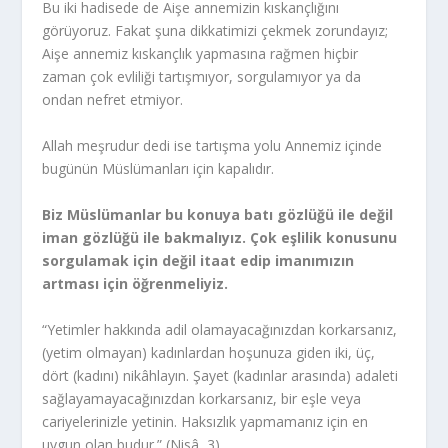
Bu iki hadisede de Aişe annemizin kıskançlığını
görüyoruz. Fakat şuna dikkatimizi çekmek zorundayız;
Aişe annemiz kıskançlık yapmasına rağmen hiçbir
zaman çok evliliği tartışmıyor, sorgulamıyor ya da
ondan nefret etmiyor.
Allah meşrudur dedi ise tartışma yolu Annemiz içinde
bugünün Müslümanları için kapalıdır.
Biz Müslümanlar bu konuya batı gözlüğü ile değil
iman gözlüğü ile bakmalıyız. Çok eşlilik konusunu
sorgulamak için değil itaat edip imanımızın
artması için öğrenmeliyiz.
“Yetimler hakkında adil olamayacağınızdan korkarsanız,
(yetim olmayan) kadınlardan hoşunuza giden iki, üç,
dört (kadını) nikâhlayın. Şayet (kadınlar arasında) adaleti
sağlayamayacağınızdan korkarsanız, bir eşle veya
cariyelerinizle yetinin. Haksızlık yapmamanız için en
uygun olan budur.” (Nisâ, 3)