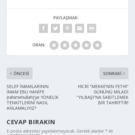
PAYLAŞMAK:
ORAN:
ÖNCESI
SONRAKI
SELEF İMAMLARININ
HİCRİ “MEKKE’NİN FETHİ”
İMAM EBU HANİFE
GÜNÜNÜ MİLADİ
(rahimehullah)’ye YÖNELİK
“YILBAŞI”NA SABİTLEMEK
TENKİTLERİNİ NASIL
BİR TAHRİFTİR!
ANLAMALIYIZ?
CEVAP BIRAKIN
E-posta adresiniz yayınlanmayacak.
Gerekli alanlar
*
ile