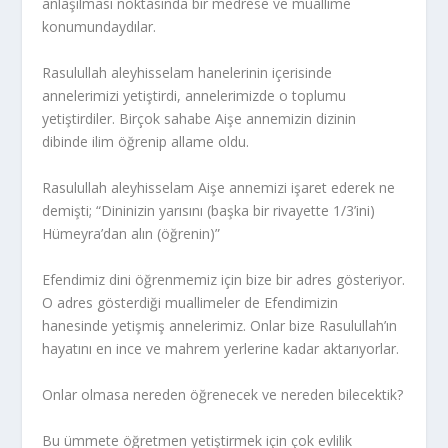
anlaşılması noktasında bir medrese ve muallime
konumundaydılar.
Rasulullah aleyhisselam hanelerinin içerisinde
annelerimizi yetiştirdi, annelerimizde o toplumu
yetiştirdiler. Birçok sahabe Aişe annemizin dizinin
dibinde ilim öğrenip allame oldu.
Rasulullah aleyhisselam Aişe annemizi işaret ederek ne
demişti; “Dininizin yarısını (başka bir rivayette 1/3’ini)
Hümeyra’dan alın (öğrenin)”
Efendimiz dini öğrenmemiz için bize bir adres gösteriyor.
O adres gösterdiği muallimeler de Efendimizin
hanesinde yetişmiş annelerimiz. Onlar bize Rasulullah’ın
hayatını en ince ve mahrem yerlerine kadar aktarıyorlar.
Onlar olmasa nereden öğrenecek ve nereden bilecektik?
Bu ümmete öğretmen yetiştirmek için çok evlilik