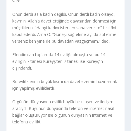
vardı.
Onun derdi asla kadın değildi. Onun derdi kadın olsaydı,
kavmini Allah’a davet ettiğinde davasından dönmesi için
müşriklerin: “Hangi kadını istersen sana verelim” teklifini
kabul ederdi. Ama O: “Güneşi sağ elime ayı da sol elime
verseniz ben yine de bu davadan vazgeçmem.” dedi.
Efendimizin toplamda 14 evliliği olmuştu ve bu 14
evliliğin 7 tanesi Kureyş’ten 7 tanesi ise Kureyş’in
dışındandı.
Bu evliliklerinin büyük kısmı da davete zemin hazırlamak
için yapılmış evliliklerdi.
O günün dünyasında evlilik büyük bir ulaşım ve iletişim
aracıydı. Bugünün dünyasında telefon ve internet nasıl
bağlar oluşturuyor ise o günün dünyasının internet ve
telefonu evlilikti.