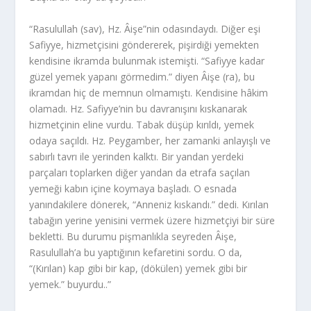
“Rasulullah (sav), Hz. Âişe”nin odasındaydı. Diğer eşi
Safiyye, hizmetçisini göndererek, pişirdiği yemekten
kendisine ikramda bulunmak istemişti. “Safiyye kadar
güzel yemek yapanı görmedim.” diyen Âişe (ra), bu
ikramdan hiç de memnun olmamıştı. Kendisine hâkim
olamadı. Hz. Safiyye’nin bu davranışını kıskanarak
hizmetçinin eline vurdu. Tabak düşüp kırıldı, yemek
odaya saçıldı. Hz. Peygamber, her zamanki anlayışlı ve
sabırlı tavrı ile yerinden kalktı. Bir yandan yerdeki
parçaları toplarken diğer yandan da etrafa saçılan
yemeği kabın içine koymaya başladı. O esnada
yanındakilere dönerek, “Anneniz kıskandı.” dedi. Kırılan
tabağın yerine yenisini vermek üzere hizmetçiyi bir süre
bekletti. Bu durumu pişmanlıkla seyreden Âişe,
Rasulullah’a bu yaptığının kefaretini sordu. O da,
“(Kırılan) kap gibi bir kap, (dökülen) yemek gibi bir
yemek.” buyurdu..”