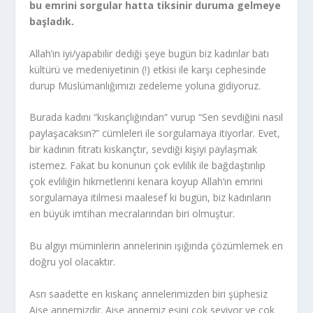
bu emrini sorgular hatta tiksinir duruma gelmeye
başladık.
Allah’ın iyi/yapabilir dediği şeye bugün biz kadınlar batı
kültürü ve medeniyetinin (!) etkisi ile karşı cephesinde
durup Müslümanlığımızı zedeleme yoluna gidiyoruz.
Burada kadını “kıskançlığından” vurup “Sen sevdiğini nasıl
paylaşacaksın?” cümleleri ile sorgulamaya itiyorlar. Evet,
bir kadının fıtratı kıskançtır, sevdiği kişiyi paylaşmak
istemez. Fakat bu konunun çok evlilik ile bağdaştırılıp
çok evliliğin hikmetlerini kenara koyup Allah’ın emrini
sorgulamaya itilmesi maalesef ki bugün, biz kadınların
en büyük imtihan mecralarından biri olmuştur.
Bu algıyı müminlerin annelerinin ışığında çözümlemek en
doğru yol olacaktır.
Asrı saadette en kıskanç annelerimizden biri şüphesiz
Aişe annemizdir. Aişe annemiz eşini çok seviyor ve çok