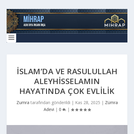
İSLAM’DA VE RASULULLAH
ALEYHISSELAMIN
HAYATINDA ÇOK EVLILIK
Zumra
tarafından gönderildi |
Kas 28, 2025
|
Zümra
Adevi
|
0
|