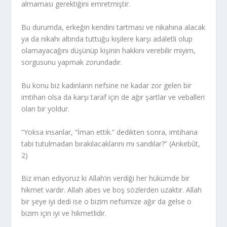
almaması gerektiğini emretmiştir.
Bu durumda, erkeğin kendini tartması ve nikahına alacak
ya da nikahı altında tuttuğu kişilere karşı adaletli olup
olamayacağını düşünüp kişinin hakkını verebilir miyim,
sorgusunu yapmak zorundadır.
Bu konu biz kadınların nefsine ne kadar zor gelen bir
imtihan olsa da karşı taraf için de ağır şartlar ve veballeri
olan bir yoldur.
“Yoksa insanlar, “İman ettik.” dedikten sonra, imtihana
tabi tutulmadan bırakılacaklarını mı sandılar?” (Ankebût,
2)
Biz iman ediyoruz ki Allah’ın verdiği her hükümde bir
hikmet vardır. Allah abes ve boş sözlerden uzaktır. Allah
bir şeye iyi dedi ise o bizim nefsimize ağır da gelse o
bizim için iyi ve hikmetlidir.