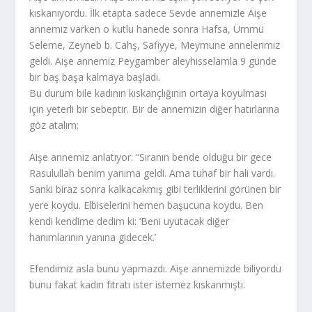
kıskanıyordu. İlk etapta sadece Sevde annemizle Aişe
annemiz varken o kutlu hanede sonra Hafsa, Ümmü
Seleme, Zeyneb b. Cahş, Safiyye, Meymune annelerimiz
geldi. Aişe annemiz Peygamber aleyhisselamla 9 günde
bir baş başa kalmaya başladı.
Bu durum bile kadının kıskançlığının ortaya koyulması
için yeterli bir sebeptir. Bir de annemizin diğer hatırlarına
göz atalım;
Aişe annemiz anlatıyor: “Sıranın bende olduğu bir gece
Rasulullah benim yanıma geldi. Ama tuhaf bir hali vardı.
Sanki biraz sonra kalkacakmış gibi terliklerini görünen bir
yere koydu. Elbiselerini hemen başucuna koydu. Ben
kendi kendime dedim ki: ‘Beni uyutacak diğer
hanımlarının yanına gidecek.’
Efendimiz asla bunu yapmazdı. Aişe annemizde biliyordu
bunu fakat kadın fıtratı ister istemez kıskanmıştı.