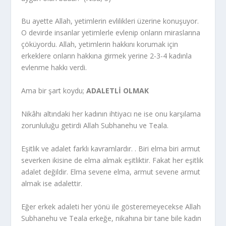
Bu ayette Allah, yetimlerin evlilikleri üzerine konuşuyor.
O devirde insanlar yetimlerle evlenip onların miraslarına
çöküyordu. Allah, yetimlerin hakkını korumak için
erkeklere onların hakkına girmek yerine 2-3-4 kadınla
evlenme hakkı verdi.
Ama bir şart koydu;
ADALETLİ OLMAK
Nikâhı altındaki her kadının ihtiyacı ne ise onu karşılama
zorunluluğu getirdi Allah Subhanehu ve Teala.
Eşitlik ve adalet farklı kavramlardır. . Biri elma biri armut
severken ikisine de elma almak eşitliktir. Fakat her eşitlik
adalet değildir. Elma sevene elma, armut sevene armut
almak ise adalettir.
Eğer erkek adaleti her yönü ile gösteremeyecekse Allah
Subhanehu ve Teala erkeğe, nikahına bir tane bile kadın