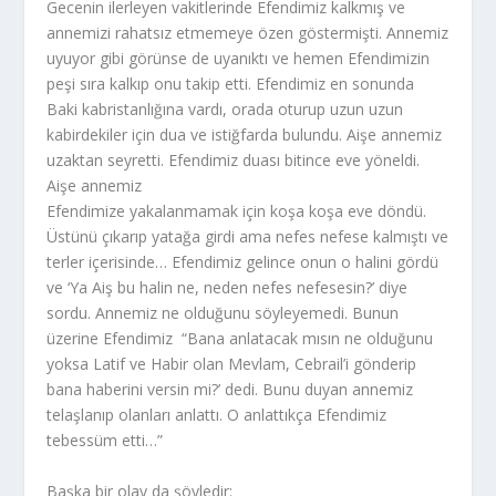
Gecenin ilerleyen vakitlerinde Efendimiz kalkmış ve
annemizi rahatsız etmemeye özen göstermişti. Annemiz
uyuyor gibi görünse de uyanıktı ve hemen Efendimizin
peşi sıra kalkıp onu takip etti. Efendimiz en sonunda
Baki kabristanlığına vardı, orada oturup uzun uzun
kabirdekiler için dua ve istiğfarda bulundu. Aişe annemiz
uzaktan seyretti. Efendimiz duası bitince eve yöneldi.
Aişe annemiz
Efendimize yakalanmamak için koşa koşa eve döndü.
Üstünü çıkarıp yatağa girdi ama nefes nefese kalmıştı ve
terler içerisinde… Efendimiz gelince onun o halini gördü
ve ‘Ya Aiş bu halin ne, neden nefes nefesesin?’ diye
sordu. Annemiz ne olduğunu söyleyemedi. Bunun
üzerine Efendimiz “Bana anlatacak mısın ne olduğunu
yoksa Latif ve Habir olan Mevlam, Cebrail’i gönderip
bana haberini versin mi?’ dedi. Bunu duyan annemiz
telaşlanıp olanları anlattı. O anlattıkça Efendimiz
tebessüm etti…”
Başka bir olay da şöyledir: