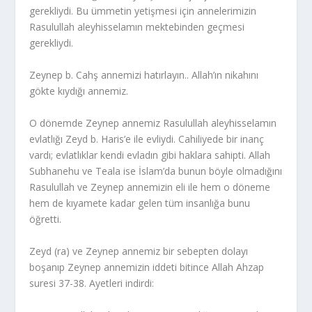
gerekliydi. Bu ümmetin yetişmesi için annelerimizin
Rasulullah aleyhisselamın mektebinden geçmesi
gerekliydi.
Zeynep b. Cahş annemizi hatırlayın.. Allah’ın nikahını
gökte kıydığı annemiz.
O dönemde Zeynep annemiz Rasulullah aleyhisselamın
evlatlığı Zeyd b. Haris’e ile evliydi. Cahiliyede bir inanç
vardı; evlatlıklar kendi evladın gibi haklara sahipti. Allah
Subhanehu ve Teala ise İslam’da bunun böyle olmadığını
Rasulullah ve Zeynep annemizin eli ile hem o döneme
hem de kıyamete kadar gelen tüm insanlığa bunu
öğretti.
Zeyd (ra) ve Zeynep annemiz bir sebepten dolayı
boşanıp Zeynep annemizin iddeti bitince Allah Ahzap
suresi 37-38. Ayetleri indirdi: