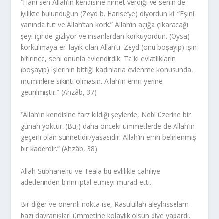
“Hani sen Allah’ın kendisine nimet verdiği ve senin de
iyilikte bulunduğun (Zeyd b. Harise’ye) diyordun ki: “Eşini
yanında tut ve Allah’tan kork.” Allah’ın açığa çıkaracağı
şeyi içinde gizliyor ve insanlardan korkuyordun. (Oysa)
korkulmaya en layık olan Allah’tı. Zeyd (onu boşayıp) işini
bitirince, seni onunla evlendirdik. Ta ki evlatlıkların
(boşayıp) işlerinin bittiği kadınlarla evlenme konusunda,
müminlere sıkıntı olmasın. Allah’ın emri yerine
getirilmiştir.” (Ahzâb, 37)
“Allah’ın kendisine farz kıldığı şeylerde, Nebi üzerine bir
günah yoktur. (Bu,) daha önceki ümmetlerde de Allah’ın
geçerli olan sünnetidir/yasasıdır. Allah’ın emri belirlenmiş
bir kaderdir.” (Ahzâb, 38)
Allah Subhanehu ve Teala bu evlilikle cahiliye
adetlerinden birini iptal etmeyi murad etti.
Bir diğer ve önemli nokta ise, Rasulullah aleyhisselam
bazı davranışları ümmetine kolaylık olsun diye yapardı.