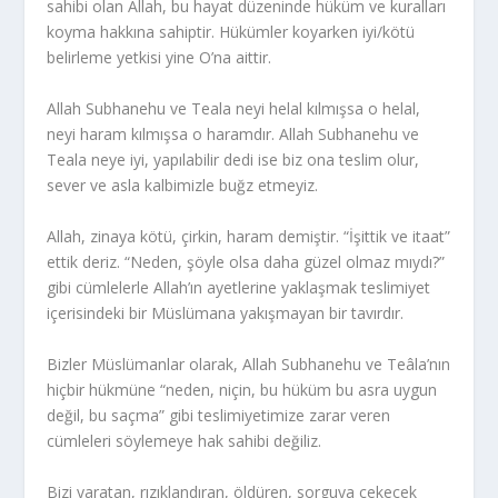
sahibi olan Allah, bu hayat düzeninde hüküm ve kuralları
koyma hakkına sahiptir. Hükümler koyarken iyi/kötü
belirleme yetkisi yine O’na aittir.
Allah Subhanehu ve Teala neyi helal kılmışsa o helal,
neyi haram kılmışsa o haramdır. Allah Subhanehu ve
Teala neye iyi, yapılabilir dedi ise biz ona teslim olur,
sever ve asla kalbimizle buğz etmeyiz.
Allah, zinaya kötü, çirkin, haram demiştir. “İşittik ve itaat”
ettik deriz. “Neden, şöyle olsa daha güzel olmaz mıydı?”
gibi cümlelerle Allah’ın ayetlerine yaklaşmak teslimiyet
içerisindeki bir Müslümana yakışmayan bir tavırdır.
Bizler Müslümanlar olarak, Allah Subhanehu ve Teâla’nın
hiçbir hükmüne “neden, niçin, bu hüküm bu asra uygun
değil, bu saçma” gibi teslimiyetimize zarar veren
cümleleri söylemeye hak sahibi değiliz.
Bizi yaratan, rızıklandıran, öldüren, sorguya çekecek