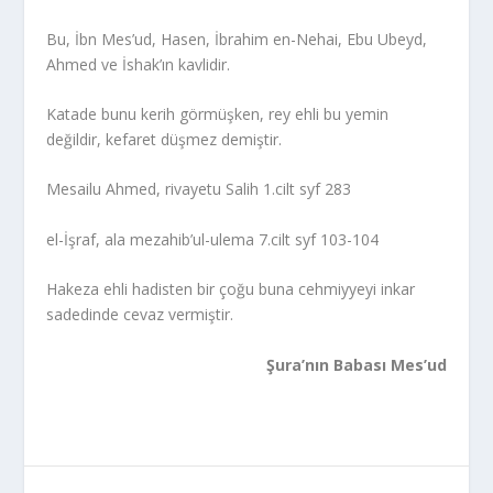
Bu, İbn Mes’ud, Hasen, İbrahim en-Nehai, Ebu Ubeyd,
Ahmed ve İshak’ın kavlidir.
Katade bunu kerih görmüşken, rey ehli bu yemin
değildir, kefaret düşmez demiştir.
Mesailu Ahmed, rivayetu Salih 1.cilt syf 283
el-İşraf, ala mezahib’ul-ulema 7.cilt syf 103-104
Hakeza ehli hadisten bir çoğu buna cehmiyyeyi inkar
sadedinde cevaz vermiştir.
Şura’nın Babası Mes’ud