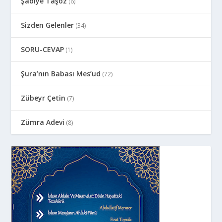
Şadiye Taşöz
(6)
Sizden Gelenler
(34)
SORU-CEVAP
(1)
Şura’nın Babası Mes’ud
(72)
Zübeyr Çetin
(7)
Zümra Adevi
(8)