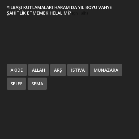
YILBAŞI KUTLAMALARI HARAM DA YIL BOYU VAHYE
ŞAHİTLİK ETMEMEK HELAL Mİ?
için
Talha
AKIDE
ALLAH
ARŞ
ISTIVA
MÜNAZARA
SELEF
SEMA