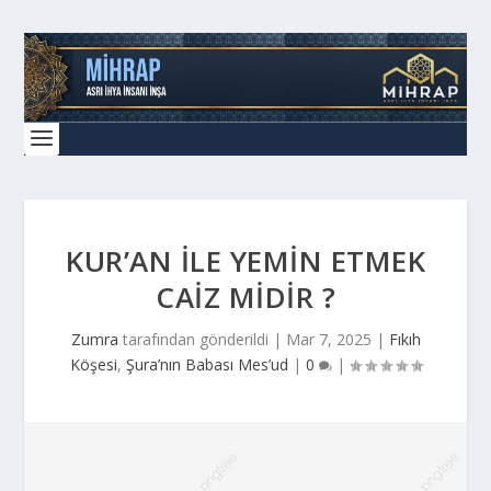
KUR’AN ILE YEMIN ETMEK
CAIZ MIDIR ?
Zumra
tarafından gönderildi |
Mar 7, 2025
|
Fıkıh
Köşesi
,
Şura’nın Babası Mes’ud
|
0
|