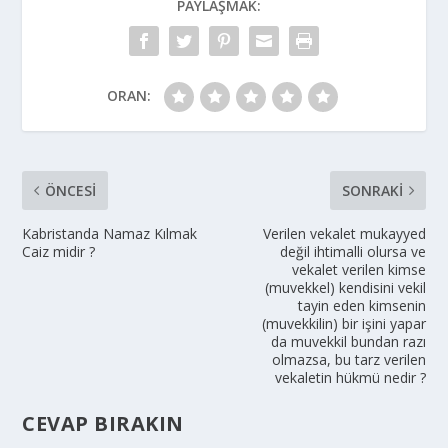
PAYLAŞMAK:
ORAN:
ÖNCESI
SONRAKI
Kabristanda Namaz Kılmak
Verilen vekalet mukayyed
Caiz midir ?
değil ihtimalli olursa ve
vekalet verilen kimse
(muvekkel) kendisini vekil
tayin eden kimsenin
(muvekkilin) bir işini yapar
da muvekkil bundan razı
olmazsa, bu tarz verilen
vekaletin hükmü nedir ?
CEVAP BIRAKIN