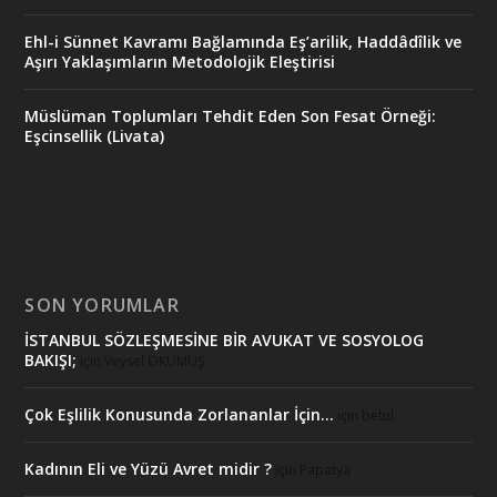
Ehl-i Sünnet Kavramı Bağlamında Eş’arilik, Haddâdîlik ve
Aşırı Yaklaşımların Metodolojik Eleştirisi
Müslüman Toplumları Tehdit Eden Son Fesat Örneği:
Eşcinsellik (Livata)
SON YORUMLAR
İSTANBUL SÖZLEŞMESİNE BİR AVUKAT VE SOSYOLOG
BAKIŞI;
için
Veysel OKUMUŞ
Çok Eşlilik Konusunda Zorlananlar İçin…
için
betul
Kadının Eli ve Yüzü Avret midir ?
için
Papatya