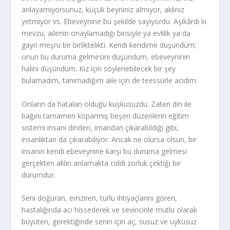
anlayamıyorsunuz, küçük beyniniz almıyor, aklınız
yetmiyor vs. Ebeveynine bu şekilde sayıyordu. Aşikârdı ki
mevzu, ailenin onaylamadığı birisiyle ya evlilik ya da
gayri meşru bir birliktelikti. Kendi kendime düşündüm;
onun bu duruma gelmesini düşündüm, ebeveyninin
halini düşündüm. Kız için söylenebilecek bir şey
bulamadım, tanımadığım aile için de teessürle acıdım.
Onların da hataları olduğu kuşkusuzdu. Zaten din ile
bağını tamamen koparmış beşeri düzenlerin eğitim
sistemi insanı dinden, imandan çıkarabildiği gibi,
insanlıktan da çıkarabiliyor. Ancak ne olursa olsun, bir
insanın kendi ebeveynine karşı bu duruma gelmesi
gerçekten aklın anlamakta ciddi zorluk çektiği bir
durumdur.
Seni doğuran, emziren, türlü ihtiyaçlarını gören,
hastalığında acı hissederek ve sevincinle mutlu olarak
büyüten, gerektiğinde senin için aç, susuz ve uykusuz