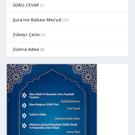
SORU-CEVAP
(1)
Şura’nın Babası Mes’ud
(72)
Zübeyr Çetin
(7)
Zümra Adevi
(8)