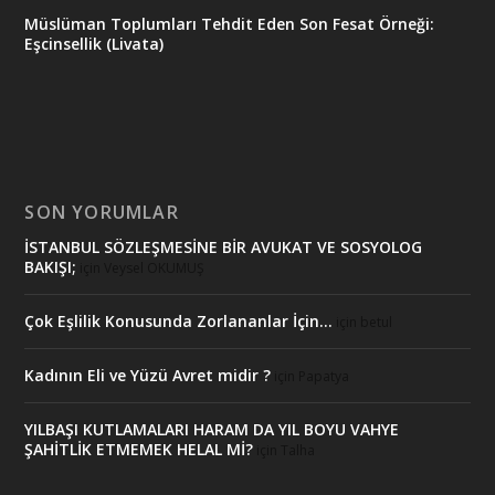
Müslüman Toplumları Tehdit Eden Son Fesat Örneği:
Eşcinsellik (Livata)
SON YORUMLAR
İSTANBUL SÖZLEŞMESİNE BİR AVUKAT VE SOSYOLOG
BAKIŞI;
için
Veysel OKUMUŞ
Çok Eşlilik Konusunda Zorlananlar İçin…
için
betul
Kadının Eli ve Yüzü Avret midir ?
için
Papatya
YILBAŞI KUTLAMALARI HARAM DA YIL BOYU VAHYE
ŞAHİTLİK ETMEMEK HELAL Mİ?
için
Talha