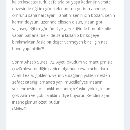
kalan kısacası türlü cefalarla bu yaşa kadar üniversite
düzeyinde eğitim görecek duruma getiren annene;
ömrünü sana harcayan, rahatını senin için bozan, senin
karnın doysun, üzerinde elbisen olsun, insan gibi
yaşasın, eğitim görsün diye gerektiğinde hamallık bile
yapan babana, belki de seni kullanıp bir köşeye
bırakmaktan fazla bir değer vermeyen birisi için nasıl
bunu yapabildin?!…
Sonra Ahzab Suresi 72. Ayeti okudum ve mantığımızla
çözümleyemediğimiz nice olgunun cevabını buldum.
Allah Teâlâ, göklerin, yerin ve dağların yüklenmekten
şefaat istediği emaneti yani mükellefiyeti insanın
yüklenmesini açıkladıktan sonra; »Kuşku yok ki; insan
çok zalim ve çok cahildir.» diye buyurur. Kendini aşan
insanoğlunun özeti budur.
(Aldiyaî)