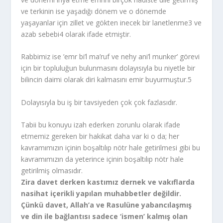
ve terkinin ise yaşadığı dönem ve o dönemde
yaşayanlar için zillet ve gökten inecek bir lanetlenme
3
ve
azab sebebi
4
olarak ifade etmiştir.
Rabbimiz ise ’emr bi’l ma’ruf ve nehy ani’l munker’ görevi
için bir topluluğun bulunmasını dolayısıyla bu niyetle bir
bilincin daimi olarak diri kalmasını emir buyurmuştur.
5
Dolayısıyla bu iş bir tavsiyeden çok çok fazlasıdır.
Tabii bu konuyu izah ederken zorunlu olarak ifade
etmemiz gereken bir hakikat daha var ki o da; her
kavramımızın içinin boşaltılıp nötr hale getirilmesi gibi bu
kavramımızın da yeterince içinin boşaltılıp nötr hale
getirilmiş olmasıdır.
Zira davet derken kastımız dernek ve vakıflarda
nasihat içerikli yapılan muhabbetler değildir.
Çünkü davet, Allah’a ve Rasulüne yabancılaşmış
ve din ile bağlantısı sadece ‘ismen’ kalmış olan