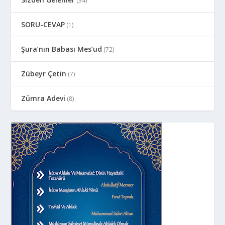
(34)
SORU-CEVAP
(1)
Şura’nın Babası Mes’ud
(72)
Zübeyr Çetin
(7)
Zümra Adevi
(8)