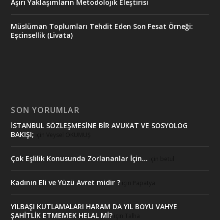
Aşırı Yaklaşımların Metodolojik Eleştirisi
Müslüman Toplumları Tehdit Eden Son Fesat Örneği:
Eşcinsellik (Livata)
SON YORUMLAR
İSTANBUL SÖZLEŞMESİNE BİR AVUKAT VE SOSYOLOG
BAKIŞI;
için
Veysel OKUMUŞ
Çok Eşlilik Konusunda Zorlananlar İçin…
için
betul
Kadının Eli ve Yüzü Avret midir ?
için
Papatya
YILBAŞI KUTLAMALARI HARAM DA YIL BOYU VAHYE
ŞAHİTLİK ETMEMEK HELAL Mİ?
için
Talha