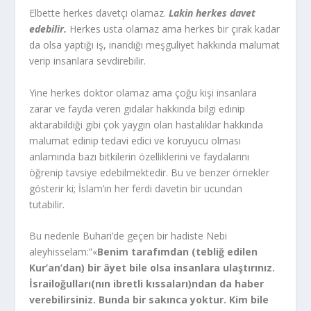
Elbette herkes davetçi olamaz.
Lakin herkes davet
edebilir.
Herkes usta olamaz ama herkes bir çırak kadar
da olsa yaptığı iş, inandığı meşguliyet hakkında malumat
verip insanlara sevdirebilir.
Yine herkes doktor olamaz ama çoğu kişi insanlara
zarar ve fayda veren gıdalar hakkında bilgi edinip
aktarabildiği gibi çok yaygın olan hastalıklar hakkında
malumat edinip tedavi edici ve koruyucu olması
anlamında bazı bitkilerin özelliklerini ve faydalarını
öğrenip tavsiye edebilmektedir. Bu ve benzer örnekler
gösterir ki; İslam’ın her ferdi davetin bir ucundan
tutabilir.
Bu nedenle Buhari’de geçen bir hadiste Nebi
aleyhisselam:”«
Benim tarafımdan (tebliğ edilen
Kur’an’dan) bir âyet bile olsa insanlara ulaştırınız.
İsrailoğulları(nın ibretli kıssaları)ndan da haber
verebilirsiniz. Bunda bir sakınca yoktur. Kim bile