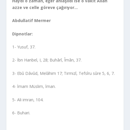
Haydi o zaman, eğer anlaşıldı ise o vakit Allah
azze ve celle göreve çağırıyor…
Abdullatif Mermer
Dipnotlar:
1- Yusuf, 37.
2- İbn Hanbel, I, 28; Buhârî, Îmân, 37.
3- Ebû Dâvûd, Melâhim 17; Tirmizî, Tefsîru sûre 5, 6, 7.
4- İmam Müslim, İman.
5- Ali imran, 104.
6- Buhari.