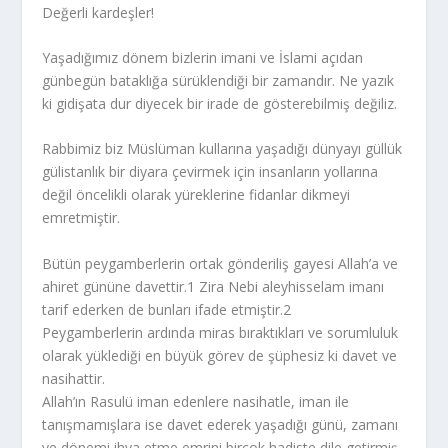
Değerli kardeşler!
Yaşadığımız dönem bizlerin imani ve İslami açıdan
günbegün bataklığa sürüklendiği bir zamandır. Ne yazık
ki gidişata dur diyecek bir irade de gösterebilmiş değiliz.
Rabbimiz biz Müslüman kullarına yaşadığı dünyayı güllük
gülistanlık bir diyara çevirmek için insanların yollarına
değil öncelikli olarak yüreklerine fidanlar dikmeyi
emretmiştir.
Bütün peygamberlerin ortak gönderiliş gayesi Allah’a ve
ahiret gününe davettir.
1
Zira Nebi aleyhisselam imanı
tarif ederken de bunları ifade etmiştir.
2
Peygamberlerin ardında miras bıraktıkları ve sorumluluk
olarak yüklediği en büyük görev de şüphesiz ki davet ve
nasihattir.
Allah’ın Rasulü iman edenlere nasihatle, iman ile
tanışmamışlara ise davet ederek yaşadığı günü, zamanı
ve dönemi ihya etme emrini birçok hadiste dile getirmiş