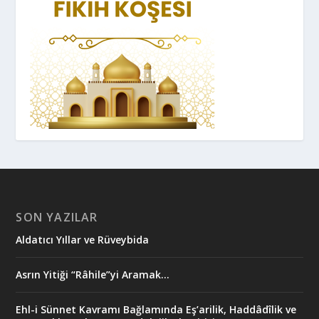
SON YAZILAR
Aldatıcı Yıllar ve Rüveybida
Asrın Yitiği “Râhile”yi Aramak…
Ehl-i Sünnet Kavramı Bağlamında Eş’arilik, Haddâdîlik ve