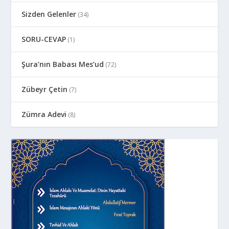
Sizden Gelenler
(34)
SORU-CEVAP
(1)
Şura’nın Babası Mes’ud
(72)
Zübeyr Çetin
(7)
Zümra Adevi
(8)