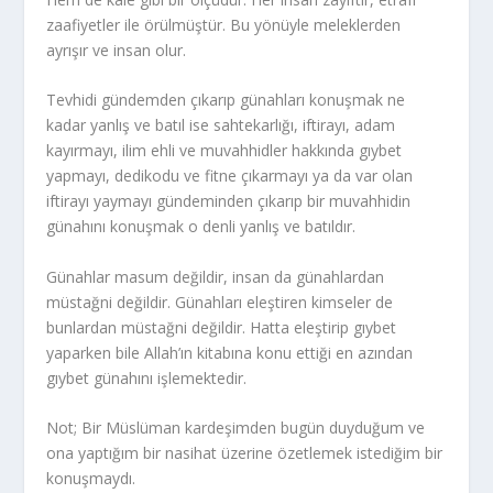
zaafiyetler ile örülmüştür. Bu yönüyle meleklerden
ayrışır ve insan olur.
Tevhidi gündemden çıkarıp günahları konuşmak ne
kadar yanlış ve batıl ise sahtekarlığı, iftirayı, adam
kayırmayı, ilim ehli ve muvahhidler hakkında gıybet
yapmayı, dedikodu ve fitne çıkarmayı ya da var olan
iftirayı yaymayı gündeminden çıkarıp bir muvahhidin
günahını konuşmak o denli yanlış ve batıldır.
Günahlar masum değildir, insan da günahlardan
müstağni değildir. Günahları eleştiren kimseler de
bunlardan müstağni değildir. Hatta eleştirip gıybet
yaparken bile Allah’ın kitabına konu ettiği en azından
gıybet günahını işlemektedir.
Not; Bir Müslüman kardeşimden bugün duyduğum ve
ona yaptığım bir nasihat üzerine özetlemek istediğim bir
konuşmaydı.