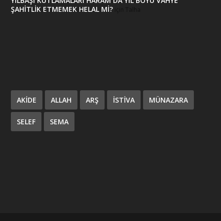
YILBAŞI KUTLAMALARI HARAM DA YIL BOYU VAHYE
ŞAHİTLİK ETMEMEK HELAL Mİ?
için
Talha
AKIDE
ALLAH
ARŞ
ISTIVA
MÜNAZARA
SELEF
SEMA