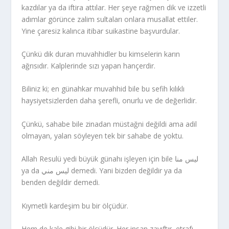
kazdılar ya da iftira attılar. Her şeye rağmen dik ve izzetli
adımlar görünce zalim sultaları onlara musallat ettiler.
Yine çaresiz kalınca itibar suikastine başvurdular.
Çünkü dik duran muvahhidler bu kimselerin karın
ağrısıdır. Kalplerinde sızı yapan hançerdir.
Biliniz ki; en günahkar muvahhid bile bu sefih kılıklı
haysiyetsizlerden daha şerefli, onurlu ve de değerlidir.
Çünkü, sahabe bile zinadan müstağni değildi ama adil
olmayan, yalan söyleyen tek bir sahabe de yoktu.
Allah Resulü yedi büyük günahı işleyen için bile ليس منا
ya da ليس مني demedi. Yani bizden değildir ya da
benden değildir demedi.
Kıymetli kardeşim bu bir ölçüdür.
Hem de kale gibi bir ölçüdür. Her insan zayıftır, etrafı