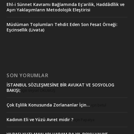
Ehl-i Sünnet Kavramı Bağlamında Eş’arilik, Haddâdîlik ve
Aşırı Yaklaşımların Metodolojik Eleştirisi
Müslüman Toplumları Tehdit Eden Son Fesat Örneği:
Eşcinsellik (Livata)
SON YORUMLAR
İSTANBUL SÖZLEŞMESİNE BİR AVUKAT VE SOSYOLOG
BAKIŞI;
için
Veysel OKUMUŞ
Çok Eşlilik Konusunda Zorlananlar İçin…
için
betul
Kadının Eli ve Yüzü Avret midir ?
için
Papatya