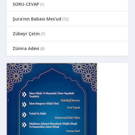
SORU-CEVAP
(1)
Şura’nın Babası Mes’ud
(72)
Zübeyr Çetin
(7)
Zümra Adevi
(8)