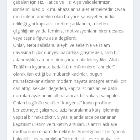
çabaları için Hz. Hatice ve Hz. Aişe validelerimizin
isimlerini ideolojik mülahazalarına alet etmektedir. Oysa
müminlerin anneleri olan bu yüce şahsiyetler, iddia
edildiği gibi kapitalist üretim çarklarının, tüketim
çılgınlığının ya da feminist motivasyonların birer nesnesi
veya teşne figürü asla değillerdi.
Onlar, Nebi sallallahu aleyhi ve sellem’e ve İslam
davasına hiçbir dünyevi pazarlığa girişmeden, tam bir
adanmışlıkla amade olmuş iman abideleriydiler. Allah
Teâlâ’nın kıyamete kadar tüm müminlere “anneler”
olarak ilan ettiği bu mübarek kadınlar, bugün
muhafazakar elitlerin modern hayata entegre etmek için
can attığı seküler değerleri, kapitalist hırsları ve batılı
normları ayaklarının altına alacak bir vakara sahiptiler.
Onları bugünün seküler “kariyerist” kadın profiline
benzetmeye çalışmak, aziz hatıralarına karşı işlenmiş
yapısal bir haksızlıktır. Siyasi ajandalarca pazarlanan
kapitalist üretim ve tüketim arzuları, İslam’ın asli aile
mefhumunu dinamitlemektedir. Anneliği basit bir “çocuk
bakıcılığı”, ev hanımlığını “hizmetçilik”, eşe sadakat ve