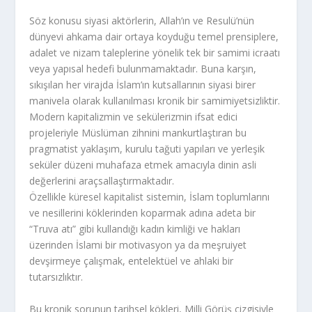
Söz konusu siyasi aktörlerin, Allah’ın ve Resulü’nün
dünyevi ahkama dair ortaya koyduğu temel prensiplere,
adalet ve nizam taleplerine yönelik tek bir samimi icraatı
veya yapısal hedefi bulunmamaktadır. Buna karşın,
sıkışılan her virajda İslam’ın kutsallarının siyasi birer
manivela olarak kullanılması kronik bir samimiyetsizliktir.
Modern kapitalizmin ve sekülerizmin ifsat edici
projeleriyle Müslüman zihnini mankurtlaştıran bu
pragmatist yaklaşım, kurulu tağuti yapıları ve yerleşik
seküler düzeni muhafaza etmek amacıyla dinin asli
değerlerini araçsallaştırmaktadır.
Özellikle küresel kapitalist sistemin, İslam toplumlarını
ve nesillerini köklerinden koparmak adına adeta bir
“Truva atı” gibi kullandığı kadın kimliği ve hakları
üzerinden İslami bir motivasyon ya da meşruiyet
devşirmeye çalışmak, entelektüel ve ahlaki bir
tutarsızlıktır.
Bu kronik sorunun tarihsel kökleri, Milli Görüş çizgisiyle