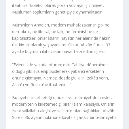
itaati ise “kölelik” olarak gören yozlaşmış zihniyet,
Müslüman toplumların genetiğiyle oynamaktadır.
Müminlerin Anneleri, modern muhafazakarlar gibi ne
demokrat, ne liberal, ne laik, ne feminist ne de
kapitalisttiler; onlar İslam’ı hayatın her alanında hâkim
üst kimlik olarak yaşayanlardı. Onlar, Ahzâb Suresi 33.
ayette buyrulan ilahi vakarı hayat tarzı edinmişlerdi:
“Evlerinizde vakarla oturun; eski Cahiliye döneminde
olduğu gibi süslenip püslenerek yabancı erkeklerin
önüne çıkmayın. Namazı dosdoğru kılın, zekâtı verin,
Allah’a ve Resulü’ne itaat edin…”
Bu ayetin tecelli ettiği o huzur ve teslimiyet dolu evler,
modernitenin kirletemediği birer İslam kalesiydi. Onların
Nebi sallallahu aleyhi ve sellem’e olan bağlılıkları, Ahzâb
Suresi 36. ayetin hükmüne kayıtsız şartsız bir teslimiyetti: