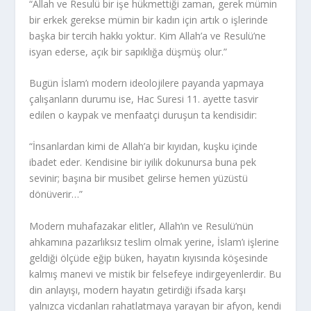
“Allah ve Resulü bir işe hükmettiği zaman, gerek mümin
bir erkek gerekse mümin bir kadın için artık o işlerinde
başka bir tercih hakkı yoktur. Kim Allah’a ve Resulü’ne
isyan ederse, açık bir sapıklığa düşmüş olur.”
Bugün İslam’ı modern ideolojilere payanda yapmaya
çalışanların durumu ise, Hac Suresi 11. ayette tasvir
edilen o kaypak ve menfaatçi duruşun ta kendisidir:
“İnsanlardan kimi de Allah’a bir kıyıdan, kuşku içinde
ibadet eder. Kendisine bir iyilik dokunursa buna pek
sevinir; başına bir musibet gelirse hemen yüzüstü
dönüverir…”
Modern muhafazakar elitler, Allah’ın ve Resulü’nün
ahkamına pazarlıksız teslim olmak yerine, İslam’ı işlerine
geldiği ölçüde eğip büken, hayatın kıyısında köşesinde
kalmış manevi ve mistik bir felsefeye indirgeyenlerdir. Bu
din anlayışı, modern hayatın getirdiği ifsada karşı
yalnızca vicdanları rahatlatmaya yarayan bir afyon, kendi