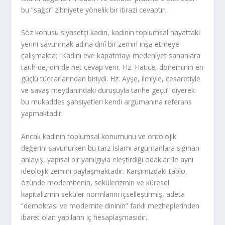
bu “sağcı” zihniyete yönelik bir itirazi cevaptır.
Söz konusu siyasetçi kadın, kadının toplumsal hayattaki
yerini savunmak adına dinî bir zemin inşa etmeye
çalışmakta; “Kadını eve kapatmayı medeniyet sananlara
tarih de, din de net cevap verir. Hz. Hatice, döneminin en
güçlü tüccarlarından biriydi. Hz. Ayşe, ilmiyle, cesaretiyle
ve savaş meydanındaki duruşuyla tarihe geçti” diyerek
bu mukaddes şahsiyetleri kendi argümanına referans
yapmaktadır.
Ancak kadının toplumsal konumunu ve ontolojik
değerini savunurken bu tarz İslami argümanlara sığınan
anlayış, yapısal bir yanılgıyla eleştirdiği odaklar ile aynı
ideolojik zemini paylaşmaktadır. Karşımızdaki tablo,
özünde modernitenin, sekülerizmin ve küresel
kapitalizmin seküler normlarını içselleştirmiş, adeta
“demokrasi ve modernite dininin” farklı mezheplerinden
ibaret olan yapıların iç hesaplaşmasıdır.