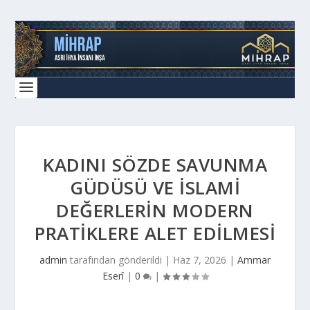
KADINI SÖZDE SAVUNMA
GÜDÜSÜ VE İSLAMI
DEĞERLERIN MODERN
PRATIKLERE ALET EDILMESI
admin
tarafından gönderildi |
Haz 7, 2026
|
Ammar
Eserî
|
0
|