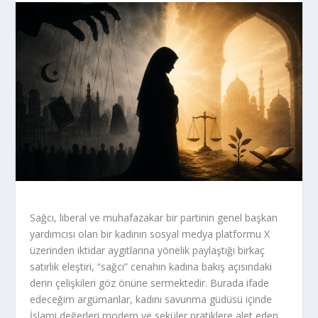
Sağcı, liberal ve muhafazakar bir partinin genel başkan
yardımcısı olan bir kadının sosyal medya platformu X
üzerinden iktidar aygıtlarına yönelik paylaştığı birkaç
satırlık eleştiri, “sağcı” cenahın kadına bakış açısındaki
derin çelişkileri göz önüne sermektedir. Burada ifade
edeceğim argümanlar, kadını savunma güdüsü içinde
İslami değerleri modern ve seküler pratiklere alet eden