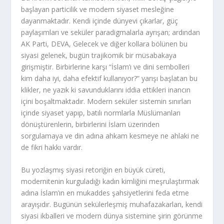
başlayan particilik ve modern siyaset mesleğine
dayanmaktadır. Kendi içinde dünyevi çıkarlar, güç
paylaşımları ve seküler paradigmalarla ayrışan; ardından
AK Parti, DEVA, Gelecek ve diğer kollara bölünen bu
siyasi gelenek, bugün trajikomik bir müsabakaya
girişmiştir. Birbirlerine karşı “İslam’ı ve dini sembolleri
kim daha iyi, daha efektif kullanıyor?” yarışı başlatan bu
klikler, ne yazık ki savunduklarını iddia ettikleri inancın
içini boşaltmaktadır. Modern seküler sistemin sınırları
içinde siyaset yapıp, batılı normlarla Müslümanları
dönüştürenlerin, birbirlerini İslam üzerinden
sorgulamaya ve din adına ahkam kesmeye ne ahlaki ne
de fikri hakkı vardır.
Bu yozlaşmış siyasi retoriğin en büyük cüreti,
modernitenin kurguladığı kadın kimliğini meşrulaştırmak
adına İslam’ın en mukaddes şahsiyetlerini feda etme
arayışıdır. Bugünün sekülerleşmiş muhafazakarları, kendi
siyasi ikballeri ve modern dünya sistemine şirin görünme