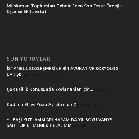
Müslüman Toplumları Tehdit Eden Son Fesat Örneği:
Eşcinsellik (Livata)
SON YORUMLAR
İSTANBUL SÖZLEŞMESİNE BİR AVUKAT VE SOSYOLOG
BAKIŞI;
için
Veysel OKUMUŞ
Çok Eşlilik Konusunda Zorlananlar İçin…
için
betul
Kadının Eli ve Yüzü Avret midir ?
için
Papatya
YILBAŞI KUTLAMALARI HARAM DA YIL BOYU VAHYE
ŞAHİTLİK ETMEMEK HELAL Mİ?
için
Talha