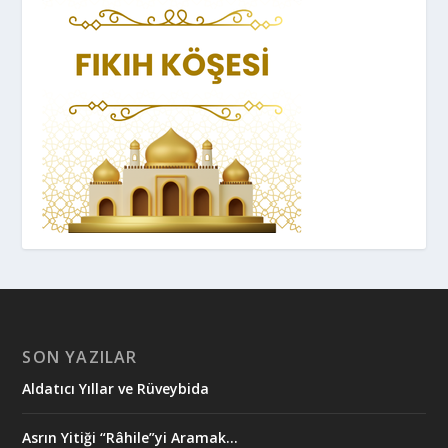
SON YAZILAR
Aldatıcı Yıllar ve Rüveybida
Asrın Yitiği “Râhile”yi Aramak…