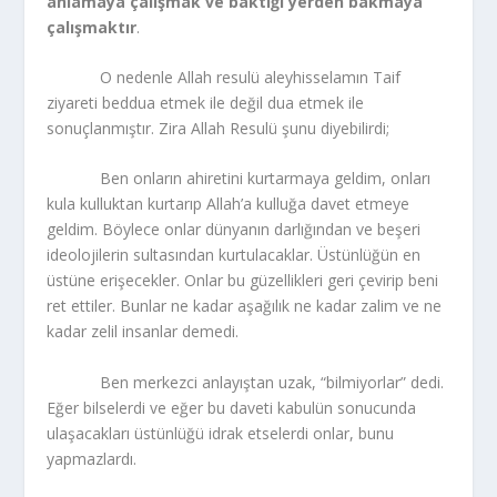
anlamaya çalışmak ve baktığı yerden bakmaya
çalışmaktır
.
O nedenle Allah resulü aleyhisselamın Taif
ziyareti beddua etmek ile değil dua etmek ile
sonuçlanmıştır. Zira Allah Resulü şunu diyebilirdi;
Ben onların ahiretini kurtarmaya geldim, onları
kula kulluktan kurtarıp Allah’a kulluğa davet etmeye
geldim. Böylece onlar dünyanın darlığından ve beşeri
ideolojilerin sultasından kurtulacaklar. Üstünlüğün en
üstüne erişecekler. Onlar bu güzellikleri geri çevirip beni
ret ettiler. Bunlar ne kadar aşağılık ne kadar zalim ve ne
kadar zelil insanlar demedi.
Ben merkezci anlayıştan uzak, “bilmiyorlar” dedi.
Eğer bilselerdi ve eğer bu daveti kabulün sonucunda
ulaşacakları üstünlüğü idrak etselerdi onlar, bunu
yapmazlardı.