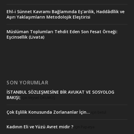
Ehl-i Sünnet Kavramı Bağlamında Eş’arilik, Haddâdîlik ve
Aşırı Yaklaşımların Metodolojik Eleştirisi
Müslüman Toplumları Tehdit Eden Son Fesat Örneği:
Eşcinsellik (Livata)
SON YORUMLAR
İSTANBUL SÖZLEŞMESİNE BİR AVUKAT VE SOSYOLOG
BAKIŞI;
için
Veysel OKUMUŞ
Çok Eşlilik Konusunda Zorlananlar İçin…
için
betul
Kadının Eli ve Yüzü Avret midir ?
için
Papatya