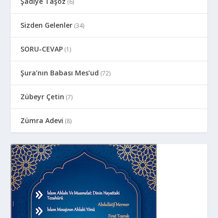
Şadiye Taşöz
(6)
Sizden Gelenler
(34)
SORU-CEVAP
(1)
Şura’nın Babası Mes’ud
(72)
Zübeyr Çetin
(7)
Zümra Adevi
(8)