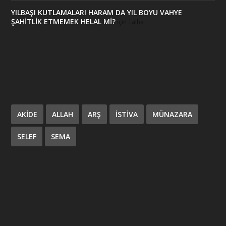
YILBAŞI KUTLAMALARI HARAM DA YIL BOYU VAHYE
ŞAHİTLİK ETMEMEK HELAL Mİ?
için
Talha
AKIDE
ALLAH
ARŞ
ISTIVA
MÜNAZARA
SELEF
SEMA