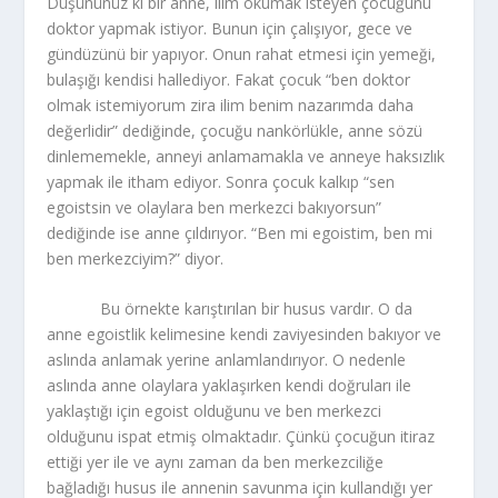
Düşününüz ki bir anne, ilim okumak isteyen çocuğunu
doktor yapmak istiyor. Bunun için çalışıyor, gece ve
gündüzünü bir yapıyor. Onun rahat etmesi için yemeği,
bulaşığı kendisi hallediyor. Fakat çocuk “ben doktor
olmak istemiyorum zira ilim benim nazarımda daha
değerlidir” dediğinde, çocuğu nankörlükle, anne sözü
dinlememekle, anneyi anlamamakla ve anneye haksızlık
yapmak ile itham ediyor. Sonra çocuk kalkıp “sen
egoistsin ve olaylara ben merkezci bakıyorsun”
dediğinde ise anne çıldırıyor. “Ben mi egoistim, ben mi
ben merkezciyim?” diyor.
Bu örnekte karıştırılan bir husus vardır. O da
anne egoistlik kelimesine kendi zaviyesinden bakıyor ve
aslında anlamak yerine anlamlandırıyor. O nedenle
aslında anne olaylara yaklaşırken kendi doğruları ile
yaklaştığı için egoist olduğunu ve ben merkezci
olduğunu ispat etmiş olmaktadır. Çünkü çocuğun itiraz
ettiği yer ile ve aynı zaman da ben merkezciliğe
bağladığı husus ile annenin savunma için kullandığı yer