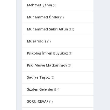
Mehmet Şahin
(4)
Muhammed Önder
(1)
Muhammed Sabri Altun
(15)
Musa Yıldız
(1)
Psikolog İmren Büyüköz
(1)
Psk. Merve Matkarimov
(6)
Şadiye Taşöz
(6)
Sizden Gelenler
(34)
SORU-CEVAP
(1)