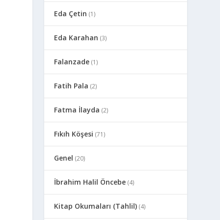
Eda Çetin
(1)
Eda Karahan
(3)
Falanzade
(1)
Fatih Pala
(2)
Fatma İlayda
(2)
Fıkıh Köşesi
(71)
Genel
(20)
İbrahim Halil Öncebe
(4)
Kitap Okumaları (Tahlil)
(4)