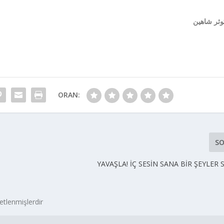
وثر شاهين
ORAN:
SO
YAVAŞLA! İÇ SESİN SANA BİR ŞEYLER
retlenmişlerdir