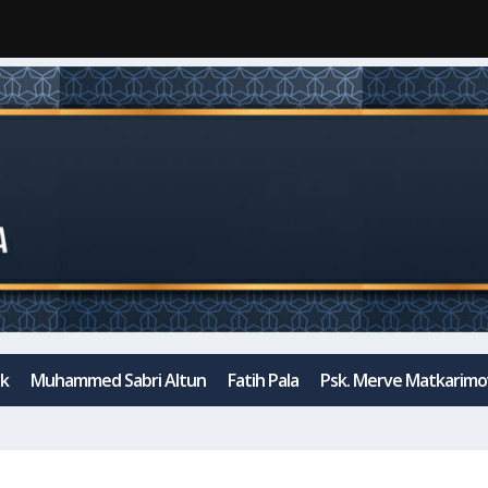
ak
Muhammed Sabri Altun
Fatih Pala
Psk. Merve Matkarimo