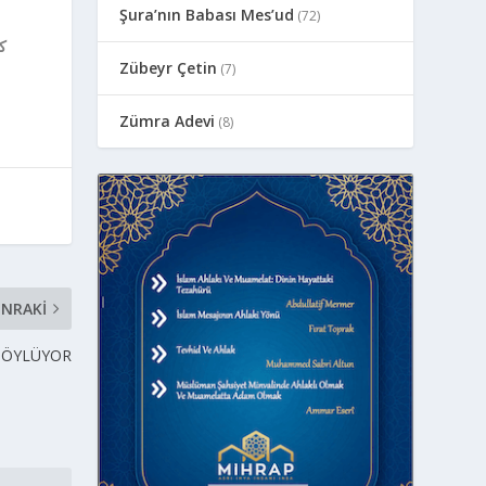
Şura’nın Babası Mes’ud
(72)
ك
Zübeyr Çetin
(7)
Zümra Adevi
(8)
NRAKI
 SÖYLÜYOR