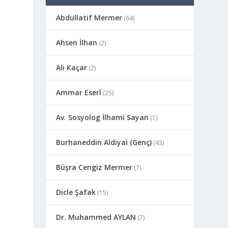
Abdullatif Mermer
(64)
Ahsen İlhan
(2)
Ali Kaçar
(2)
Ammar Eserî
(25)
Av. Sosyolog İlhami Sayan
(1)
Burhaneddin Aldiyai (Genç)
(43)
Büşra Cengiz Mermer
(7)
Dicle Şafak
(15)
Dr. Muhammed AYLAN
(7)