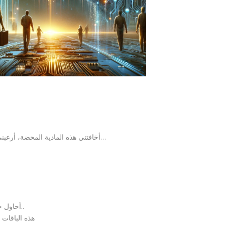
أخافتني هذه المادية المحضة، أرعبني هذا الظلم و السفور، جداً أقلقني الانحلال في كل مكان…
أحاول جاهدةً لملمة آمالي لأصنع باقاتٍ نورانية، إصلاحية و إيمانية..
هذه الباقات ل