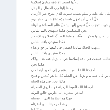
لأنها ليست إلا باقة مبادئ إسلامنا..
أوحاها إلينا رب الجمال و الجلال
كلُّ أملي أن تُحوِّل باقتنا هذه عالمَنا إلى حياةٍ بهيةٍ
نحن المسلمين هكذا سنهدي باقتنا للناس
هكذا سنهدي باقتنا للناس
نهِب الحياةَ مبادئنا لتعيش في كنفها براحةٍ و هناء…
هكذا سنهدي باقتنا للناس
هكذا نحن
أخرَجَنا اللهُ للناس لندعوَهم إلى الخير أينما كان
هكذا نحن في هذه الحياة
أرسلنا الله لنُميط الرذيلة عن طريق الفضيلة
لندعوَ البشرية إلى طريق خالق البريّة..
فهذا هو إسلامنا الذي ارتضيناه
و هذا هو ديننا الذي اخترناه
و هذه هي باقة مبادئ إسلامنا التي تشرَّبْناها..