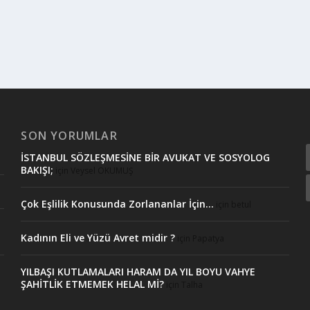
SON YORUMLAR
İSTANBUL SÖZLEŞMESİNE BİR AVUKAT VE SOSYOLOG
BAKIŞI;
için
Veysel OKUMUŞ
Çok Eşlilik Konusunda Zorlananlar İçin…
için
betul
Kadının Eli ve Yüzü Avret midir ?
için
Papatya
YILBAŞI KUTLAMALARI HARAM DA YIL BOYU VAHYE
ŞAHİTLİK ETMEMEK HELAL Mİ?
için
Talha