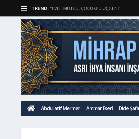
TREND:
“EVLİ, MUTLU, ÇOCUKLU ÜÇGENİ”
H
Abdullatif Mermer
Ammar Eserî
Dicle Şaf