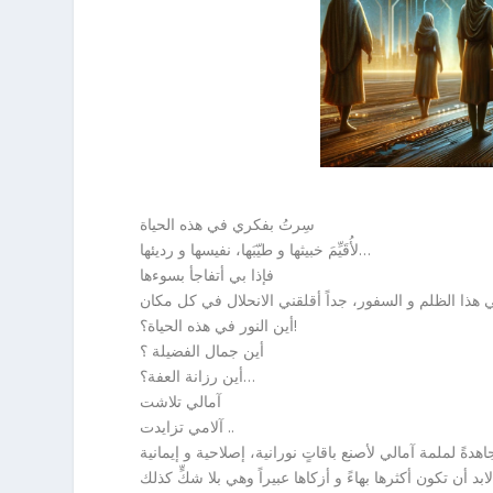
سِرتُ بفكري في هذه الحياة
لأُقَيِّمَ خبيثها و طيّبَها، نفيسها و رديئها…
فإذا بي أتفاجأ بسوءها
أين النور في هذه الحياة؟!
أين جمال الفضيلة ؟
أين رزانة العفة؟…
آمالي تلاشت
آلامي تزايدت ..
ابد أن تكون أكثرها بهاءً و أزكاها عبيراً وهي بلا شكٍّ كذلك