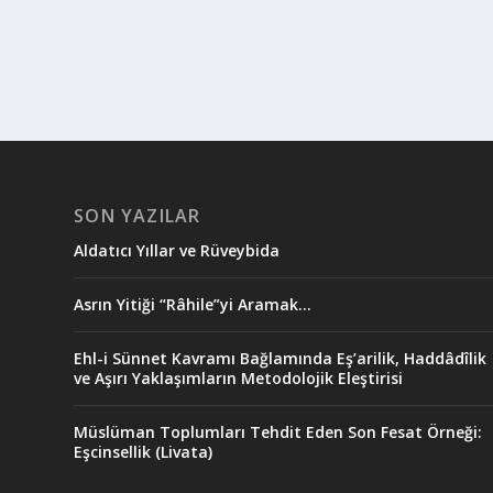
SON YAZILAR
Aldatıcı Yıllar ve Rüveybida
Asrın Yitiği “Râhile”yi Aramak…
Ehl-i Sünnet Kavramı Bağlamında Eş’arilik, Haddâdîlik
ve Aşırı Yaklaşımların Metodolojik Eleştirisi
Müslüman Toplumları Tehdit Eden Son Fesat Örneği:
Eşcinsellik (Livata)