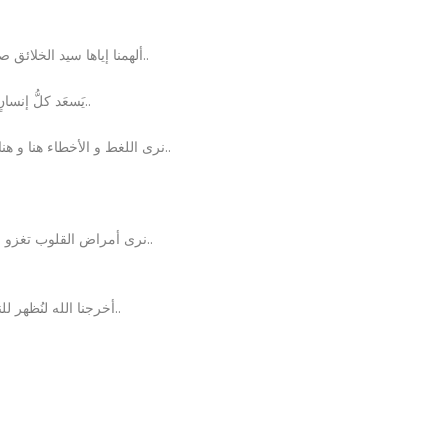
ألهمنا إياها سيد الخلائق صلى الله عليه و سلم بطيب سيرته الذي يفوح عبر الأزمان..
يَسعَد كلُّ إنسانٍ فيها ، تجذِب كلَّ تعيسٍ إليها ليَدخلَ عالم السعادة و الهناء..
نرى اللغط و الأخطاء هنا و هناك، فنزيلها بفكرنا الوقّاد، و قلبنا المحِبِّ للصلاح و الإصلاح..
نرى أمراض القلوب تغزو عالمنا فنبحث في باقة إسلامنا عن ما يزيل عنه هذا الهلاك..
أخرجنا الله لنُظهر للناس كل جميل، و نزيل عن الحياة كل ما هو مُشين و قبيح..