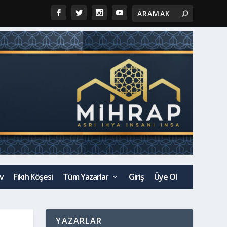
v
Fıkıh Köşesi
Tüm Yazarlar
Giriş
Üye Ol
YAZARLAR