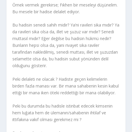
Örnek vermek gerekirse; Fıkhen bir meseleyi düşünelim.
Bu mesele bir hadise delalet ediyor.
Bu hadisin senedi sahih midir? Ya’ni ravileri sika mıdır? Ya
da ravileri sika olsa da, illet ve şuzuz var mıdır? Senedi
muttasıl mıdır? Eğer değilse bu hadisin hükmü nedir?
Bunların hepsi olsa da, yani rivayet sika raviler
tarafından nakledilmiş, senedi muttası, illet ve şuzuzdan
selamette olsa da, bu hadisin subut yönünden delil
olduğunu gösterir.
Peki delaleti ne olacak ? Hadiste geçen kelimelerin
birden fazla manası var. Bir mana sahabenin kesin kabul
ettiği bir mana iken öteki reddettiği bir mana olabiliyor.
Peki bu durumda bu hadisle istinbat edecek kimsenin
hem luğata hem de ülemanın/sahabenin ihtilaf ve
ittifakına vakıf olması gerekmez mi ?