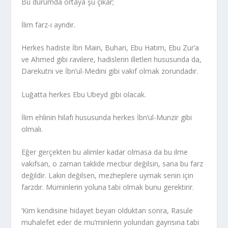
Bu durumda ortaya şu çıkar;
İlim farz-ı ayndır.
Herkes hadiste İbn Main, Buhari, Ebu Hatım, Ebu Zur’a
ve Ahmed gibi ravilere, hadislerin illetleri hususunda da,
Darekutni ve İbn’ul-Medini gibi vakıf olmak zorundadır.
Luğatta herkes Ebu Ubeyd gibi olacak.
İlim ehlinin hilafı hususunda herkes İbn’ul-Munzir gibi
olmalı.
Eğer gerçekten bu alimler kadar olmasa da bu ilme
vakıfsan, o zaman taklide mecbur değilsin, sana bu farz
değildir. Lakin değilsen, mezheplere uymak senin için
farzdır. Müminlerin yoluna tabi olmak bunu gerektirir.
‘Kim kendisine hidayet beyan olduktan sonra, Rasule
muhalefet eder de mu’minlerin yolundan gayrısına tabi