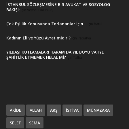
İSTANBUL SÖZLEŞMESİNE BİR AVUKAT VE SOSYOLOG
BAKIŞI;
için
Veysel OKUMUŞ
Çok Eşlilik Konusunda Zorlananlar İçin…
için
betul
Kadının Eli ve Yüzü Avret midir ?
için
Papatya
YILBAŞI KUTLAMALARI HARAM DA YIL BOYU VAHYE
ŞAHİTLİK ETMEMEK HELAL Mİ?
için
Talha
AKIDE
ALLAH
ARŞ
ISTIVA
MÜNAZARA
SELEF
SEMA