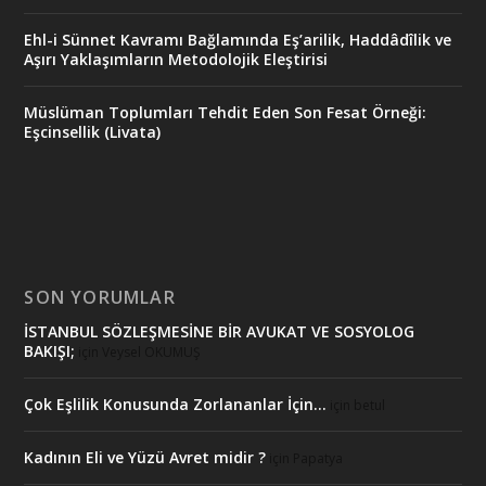
Ehl-i Sünnet Kavramı Bağlamında Eş’arilik, Haddâdîlik ve
Aşırı Yaklaşımların Metodolojik Eleştirisi
Müslüman Toplumları Tehdit Eden Son Fesat Örneği:
Eşcinsellik (Livata)
SON YORUMLAR
İSTANBUL SÖZLEŞMESİNE BİR AVUKAT VE SOSYOLOG
BAKIŞI;
için
Veysel OKUMUŞ
Çok Eşlilik Konusunda Zorlananlar İçin…
için
betul
Kadının Eli ve Yüzü Avret midir ?
için
Papatya