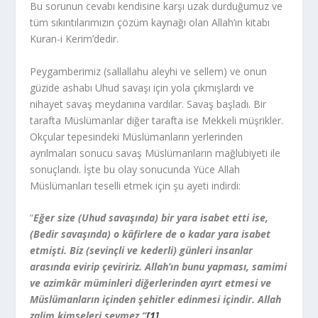
Bu sorunun cevabı kendisine karşı uzak durduğumuz ve
tüm sıkıntılarımızın çözüm kaynağı olan Allah’ın kitabı
Kuran-i Kerim’dedir.
Peygamberimiz (sallallahu aleyhi ve sellem) ve onun
güzide ashabı Uhud savaşı için yola çıkmışlardı ve
nihayet savaş meydanına vardılar. Savaş başladı. Bir
tarafta Müslümanlar diğer tarafta ise Mekkeli müşrikler.
Okçular tepesindeki Müslümanların yerlerinden
ayrılmaları sonucu savaş Müslümanların mağlubiyeti ile
sonuçlandı. İşte bu olay sonucunda Yüce Allah
Müslümanları teselli etmek için şu ayeti indirdi:
“
Eğer size (Uhud savaşında) bir yara isabet etti ise,
(Bedir savaşında) o kâfirlere de o kadar yara isabet
etmişti. Biz (sevinçli ve kederli) günleri insanlar
arasında evirip çeviririz. Allah’ın bunu yapması, samimi
ve azimkâr müminleri diğerlerinden ayırt etmesi ve
Müslümanların içinden şehitler edinmesi içindir. Allah
zalim kimseleri sevmez.”
[1]