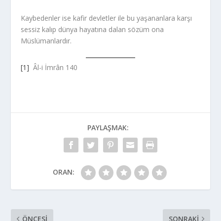
Kaybedenler ise kafir devletler ile bu yaşananlara karşı
sessiz kalıp dünya hayatına dalan sözüm ona
Müslümanlardır.
[1]
Âl-i İmrân 140
PAYLAŞMAK:
ORAN:
ÖNCESI
SONRAKI