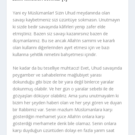
Yani ey Müslümanlar! Sizin Uhud meydanında olan
savaşı kaybetmeniz sizi üzüntüye sokmasın. Unutmayın
ki sizde bedir savaşında kâfirleri yenip zafer elde
etmiştiniz. Bazen siz savaşı kazanırsınız bazen de
düşmanlarınız. Bu ise ancak Allah’ın samimi ve kararlı
olan kullarını diğerlerinden ayırt etmesi için ve bazı
kullarına şehitlik nimetini bahşetmesi içindir.
Ne kadar da bu teselliye muhtacız! Evet, Uhud savaşında
peygamber ve sahabelerine mağlubiyet yarası
dokunduğu gibi bize de bir yara değil binlerce yaralar
dokunmuş olabilir. Ve her gün o yaralar sebebi ile de
gözyaşları döküyor olabiliriz. Ama şunu unutmayalım ki
bizim her şeyden haberi olan ve her şeyi gören ve duyan
bir Rabbimiz var. Senin mazlum Müslümanlara karşı
gösterdiğin merhamet yüce Allah’ın onlara karşı
gösterdiği merhamete denk bile olamaz. Senin onlara
karşı duyduğun üzüntüden dolayı en fazla yarım saat