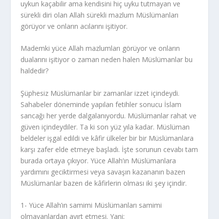
uykun kaçabilir ama kendisini hiç uyku tutmayan ve
sürekli diri olan Allah sürekli mazlum Müslümanları
görüyor ve onların acılarını işitiyor.
Mademki yüce Allah mazlumları görüyor ve onların
dualarını işitiyor o zaman neden halen Müslümanlar bu
haldedir?
Şüphesiz Müslümanlar bir zamanlar izzet içindeydi.
Sahabeler döneminde yapılan fetihler sonucu İslam
sancağı her yerde dalgalanıyordu. Müslümanlar rahat ve
güven içindeydiler. Ta ki son yüz yıla kadar. Müslüman
beldeler işgal edildi ve kâfir ülkeler bir bir Müslümanlara
karşı zafer elde etmeye başladı. İşte sorunun cevabı tam
burada ortaya çıkıyor. Yüce Allah’ın Müslümanlara
yardımını geciktirmesi veya savaşın kazananın bazen
Müslümanlar bazen de kâfirlerin olması iki şey içindir.
1- Yüce Allah’ın samimi Müslümanları samimi
olmayanlardan ayırt etmesi. Yani;