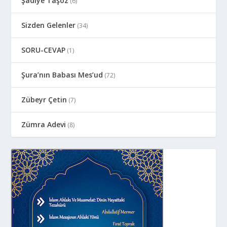
Şadiye Taşöz
(6)
Sizden Gelenler
(34)
SORU-CEVAP
(1)
Şura’nın Babası Mes’ud
(72)
Zübeyr Çetin
(7)
Zümra Adevi
(8)