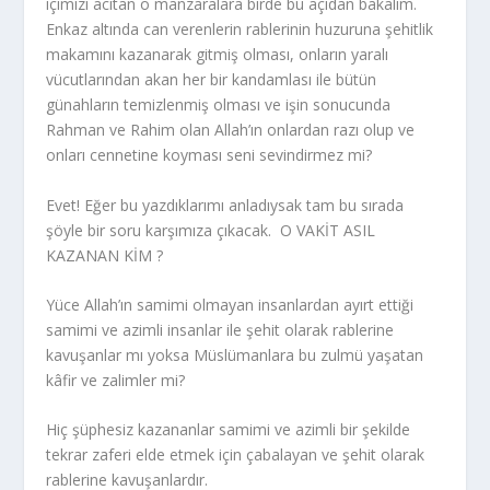
içimizi acıtan o manzaralara birde bu açıdan bakalım.
Enkaz altında can verenlerin rablerinin huzuruna şehitlik
makamını kazanarak gitmiş olması, onların yaralı
vücutlarından akan her bir kandamlası ile bütün
günahların temizlenmiş olması ve işin sonucunda
Rahman ve Rahim olan Allah’ın onlardan razı olup ve
onları cennetine koyması seni sevindirmez mi?
Evet! Eğer bu yazdıklarımı anladıysak tam bu sırada
şöyle bir soru karşımıza çıkacak. O VAKİT ASIL
KAZANAN KİM ?
Yüce Allah’ın samimi olmayan insanlardan ayırt ettiği
samimi ve azimli insanlar ile şehit olarak rablerine
kavuşanlar mı yoksa Müslümanlara bu zulmü yaşatan
kâfir ve zalimler mi?
Hiç şüphesiz kazananlar samimi ve azimli bir şekilde
tekrar zaferi elde etmek için çabalayan ve şehit olarak
rablerine kavuşanlardır.