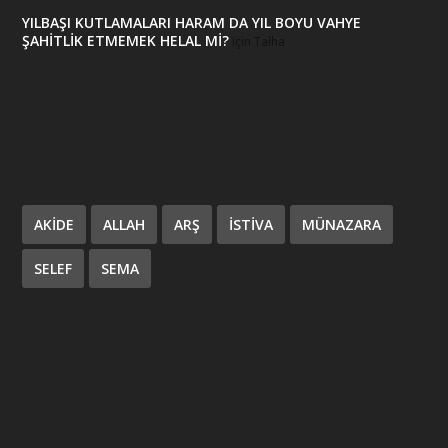
YILBAŞI KUTLAMALARI HARAM DA YIL BOYU VAHYE
ŞAHİTLİK ETMEMEK HELAL Mİ?
için
Talha
AKIDE
ALLAH
ARŞ
ISTIVA
MÜNAZARA
SELEF
SEMA