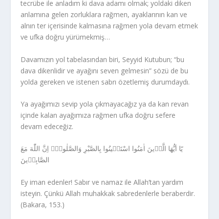
tecrübe ile anladım ki dava adamı olmak; yoldaki diken
anlamına gelen zorluklara rağmen, ayaklarının kan ve
alnın ter içerisinde kalmasına rağmen yola devam etmek
ve ufka doğru yürümekmiş…
Davamızın yol tabelasından biri, Seyyid Kutubun; “bu
dava dikenlidir ve ayağını seven gelmesin” sözü de bu
yolda gereken ve istenen sabrı özetlemiş durumdaydı.
Ya ayağımızı sevip yola çıkmayacağız ya da kan revan
içinde kalan ayağımıza rağmen ufka doğru sefere
devam edeceğiz.
الصَّابِر۪ينَ
Ey iman edenler! Sabır ve namaz ile Allah’tan yardım
isteyin. Çünkü Allah muhakkak sabredenlerle beraberdir.
(Bakara, 153.)