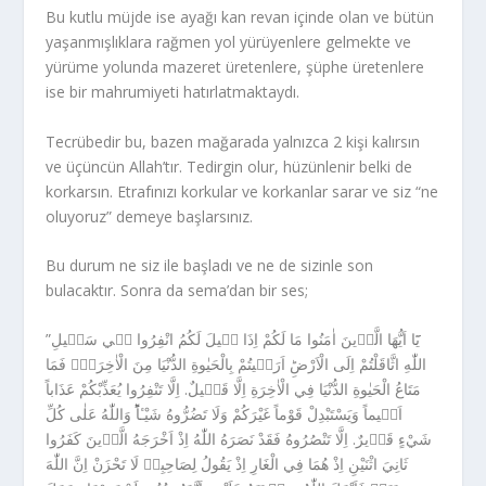
Bu kutlu müjde ise ayağı kan revan içinde olan ve bütün
yaşanmışlıklara rağmen yol yürüyenlere gelmekte ve
yürüme yolunda mazeret üretenlere, şüphe üretenlere
ise bir mahrumiyeti hatırlatmaktaydı.
Tecrübedir bu, bazen mağarada yalnızca 2 kişi kalırsın
ve üçüncün Allah’tır. Tedirgin olur, hüzünlenir belki de
korkarsın. Etrafınızı korkular ve korkanlar sarar ve siz “ne
oluyoruz” demeye başlarsınız.
Bu durum ne siz ile başladı ve ne de sizinle son
bulacaktır. Sonra da sema’dan bir ses;
‎”يَٓا اَيُّهَا الَّذٖينَ اٰمَنُوا مَا لَكُمْ اِذَا قٖيلَ لَكُمُ انْفِرُوا فٖي سَبٖيلِ
اللّٰهِ اثَّاقَلْتُمْ اِلَى الْاَرْضِؕ اَرَضٖيتُمْ بِالْحَيٰوةِ الدُّنْيَا مِنَ الْاٰخِرَةِۚ فَمَا
مَتَاعُ الْحَيٰوةِ الدُّنْيَا فِي الْاٰخِرَةِ اِلَّا قَلٖيلٌ. اِلَّا تَنْفِرُوا يُعَذِّبْكُمْ عَذَاباً
اَلٖيماً وَيَسْتَبْدِلْ قَوْماً غَيْرَكُمْ وَلَا تَضُرُّوهُ شَيْـٔاًؕ وَاللّٰهُ عَلٰى كُلِّ
شَيْءٍ قَدٖيرٌ. اِلَّا تَنْصُرُوهُ فَقَدْ نَصَرَهُ اللّٰهُ اِذْ اَخْرَجَهُ الَّذٖينَ كَفَرُوا
ثَانِيَ اثْنَيْنِ اِذْ هُمَا فِي الْغَارِ اِذْ يَقُولُ لِصَاحِبِهٖ لَا تَحْزَنْ اِنَّ اللّٰهَ