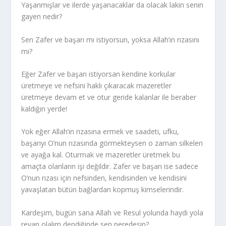
Yaşanmışlar ve ilerde yaşanacaklar da olacak lakin senin
gayen nedir?
Sen Zafer ve başarı mı istiyorsun, yoksa Allah’ın rızasını
mı?
Eğer Zafer ve başarı istiyorsan kendine korkular
üretmeye ve nefsini haklı çıkaracak mazeretler
üretmeye devam et ve otur geride kalanlar ile beraber
kaldığın yerde!
Yok eğer Allah’ın rızasına ermek ve saadeti, ufku,
başarıyı O’nun rızasında görmekteysen o zaman silkelen
ve ayağa kal. Oturmak ve mazeretler üretmek bu
amaçta olanların işi değildir. Zafer ve başarı ise sadece
O’nun rızası için nefsinden, kendisinden ve kendisini
yavaşlatan bütün bağlardan kopmuş kimselerindir.
Kardeşim, bugün sana Allah ve Resul yolunda haydi yola
revan olalım dendiğinde sen neredesin?