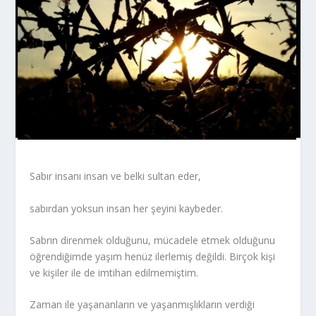
Sabır insanı insan ve belki sultan eder,
sabırdan yoksun insan her şeyini kaybeder.
Sabrın direnmek olduğunu, mücadele etmek olduğunu
öğrendiğimde yaşım henüz ilerlemiş değildi. Birçok kişi
ve kişiler ile de imtihan edilmemiştim.
Zaman ile yaşananların ve yaşanmışlıkların verdiği