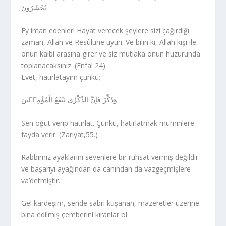
تُحْشَرُونَ
Ey iman edenler! Hayat verecek şeylere sizi çağırdığı
zaman, Allah ve Resûlüne uyun. Ve bilin ki, Allah kişi ile
onun kalbi arasına girer ve siz mutlaka onun huzurunda
toplanacaksınız. (Enfal 24)
Evet, hatırlatayım çünkü;
وَذَكِّرْ فَاِنَّ الذِّكْرٰى تَنْفَعُ الْمُؤْمِن۪ينَ
Sen öğüt verip hatırlat. Çünkü, hatırlatmak müminlere
fayda verir. (Zariyat,55.)
Rabbimiz ayaklarını sevenlere bir ruhsat vermiş değildir
ve başarıyı ayağından da canından da vazgeçmişlere
va’detmiştir.
Gel kardeşim, sende sabrı kuşanan, mazeretler üzerine
bina edilmiş çemberini kıranlar ol.