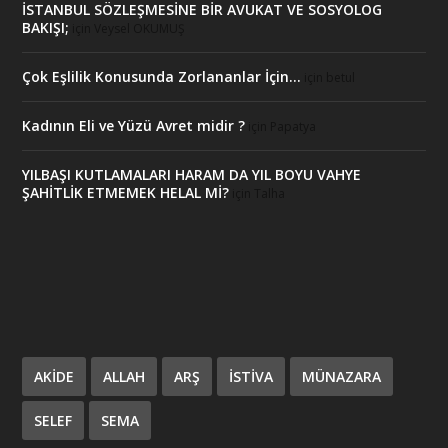
İSTANBUL SÖZLEŞMESİNE BİR AVUKAT VE SOSYOLOG
BAKIŞI;
için
Veysel OKUMUŞ
Çok Eşlilik Konusunda Zorlananlar İçin…
için
betul
Kadının Eli ve Yüzü Avret midir ?
için
Papatya
YILBAŞI KUTLAMALARI HARAM DA YIL BOYU VAHYE
ŞAHİTLİK ETMEMEK HELAL Mİ?
için
Talha
AKIDE
ALLAH
ARŞ
ISTIVA
MÜNAZARA
SELEF
SEMA