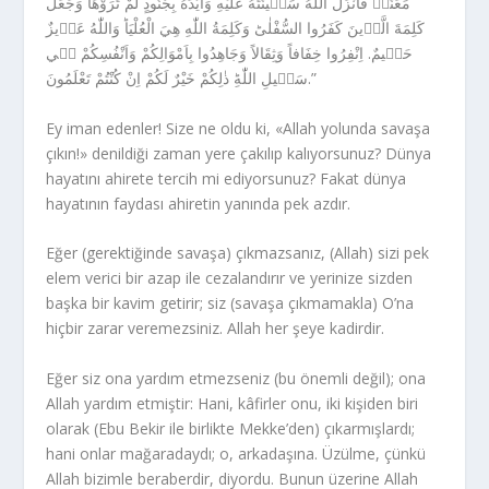
مَعَنَاۚ فَاَنْزَلَ اللّٰهُ سَكٖينَتَهُ عَلَيْهِ وَاَيَّدَهُ بِجُنُودٍ لَمْ تَرَوْهَا وَجَعَلَ
كَلِمَةَ الَّذٖينَ كَفَرُوا السُّفْلٰىؕ وَكَلِمَةُ اللّٰهِ هِيَ الْعُلْيَاؕ وَاللّٰهُ عَزٖيزٌ
حَكٖيمٌ. اِنْفِرُوا خِفَافاً وَثِقَالاً وَجَاهِدُوا بِاَمْوَالِكُمْ وَاَنْفُسِكُمْ فٖي
سَبٖيلِ اللّٰهِؕ ذٰلِكُمْ خَيْرٌ لَكُمْ اِنْ كُنْتُمْ تَعْلَمُونَ.”
Ey iman edenler! Size ne oldu ki, «Allah yolunda savaşa
çıkın!» denildiği zaman yere çakılıp kalıyorsunuz? Dünya
hayatını ahirete tercih mi ediyorsunuz? Fakat dünya
hayatının faydası ahiretin yanında pek azdır.
Eğer (gerektiğinde savaşa) çıkmazsanız, (Allah) sizi pek
elem verici bir azap ile cezalandırır ve yerinize sizden
başka bir kavim getirir; siz (savaşa çıkmamakla) O’na
hiçbir zarar veremezsiniz. Allah her şeye kadirdir.
Eğer siz ona yardım etmezseniz (bu önemli değil); ona
Allah yardım etmiştir: Hani, kâfirler onu, iki kişiden biri
olarak (Ebu Bekir ile birlikte Mekke’den) çıkarmışlardı;
hani onlar mağaradaydı; o, arkadaşına. Üzülme, çünkü
Allah bizimle beraberdir, diyordu. Bunun üzerine Allah