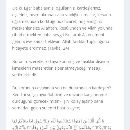
De ki: Eğer babalarınız, oğullarınız, kardeşleriniz,
eşleriniz, hısım akrabanız kazandığınız mallar, kesada
uğramasından korktuğunuz ticaret, hoşlandığınız
meskenler size Allah’tan, Resûlünden ve Allah yolunda
cihad etmekten daha sevgili ise, artık Allah emrini
getirinceye kadar bekleyin. Allah fâsıklar topluluğunu
hidayete erdirmez. (Tevbe, 24)
Bütün mazeretler ortaya konmuş ve fasıklar dışında
kimselerin mazeretleri siper etmeyeceği mesajı
verilmektedir.
Bu sorunun cevabında sen ne durumdasın kardeşim?
Kendini sorgulayıp Rabbine ve davana karşı nerede
durduğunu görecek misin? İşini kolaylaştırıp sana
semadan gelen şu emri hatırlatayım;
يُحْي۪يكُمْۚ وَاعْلَمُٓوا اَنَّ اللّٰهَ يَحُولُ بَيْنَ الْمَرْءِ وَقَلْبِه۪ وَاَنَّهُٓ اِلَيْهِ