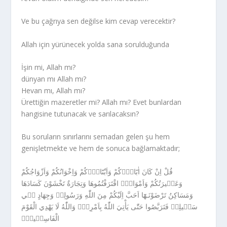
Ve bu çağrıya sen değilse kim cevap verecektir?
Allah için yürünecek yolda sana sorulduğunda
İşin mi, Allah mı?
dünyan mı Allah mı?
Hevan mı, Allah mı?
Ürettiğin mazeretler mi? Allah mı? Evet bunlardan
hangisine tutunacak ve sarılacaksın?
Bu soruların sınırlarını semadan gelen şu hem
genişletmekte ve hem de sonuca bağlamaktadır;
وَعَشٖيرَتُكُمْ وَاَمْوَالٌۨ اقْتَرَفْتُمُوهَا وَتِجَارَةٌ تَخْشَوْنَ كَسَادَهَا
وَمَسَاكِنُ تَرْضَوْنَـهَٓا اَحَبَّ اِلَيْكُمْ مِنَ اللّٰهِ وَرَسُولِهٖ وَجِهَادٍ فٖي
سَبٖيلِهٖ فَتَرَبَّصُوا حَتّٰى يَأْتِيَ اللّٰهُ بِاَمْرِهٖؕ وَاللّٰهُ لَا يَهْدِي الْقَوْمَ
الْفَاسِقٖينَࣖ