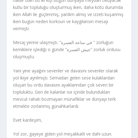
halde olan bu iki kişi bugün dünyaya meydan okuyacak
kutlu bir topluluğu oluşturmuş iken, daha kötü durumda
iken Allah ile güçlenmiş, yardım almış ve izzeti kuşanmış
iken bugün neden korksun ve kaygılansın mesajı
vermişti.
Mesaj yerine ulaşmıştı. “في ساعة العسرة ” zorluğun
kemiklere işlediği o günde “جيش العسرة” zorluk ordusu
oluşmuştu.
Yani yine ayağını sevenler ve davasını sevenler olarak
yol ikiye ayrılmıştı. Semadan gelen sese kulaklardan
oluşan bu ordu davasını ayaklarından çok seven bir
topluluktu. Geri de kalanlar ise içinde bulundukları
mevcut rahatı bozmayan münafıklar ve dünyayı terk
etmekte zorlanmış günahkarlardı.
Evet kardeşim,
Yol zor, gayeye giden yol meşakkatli ve dahi uzun.