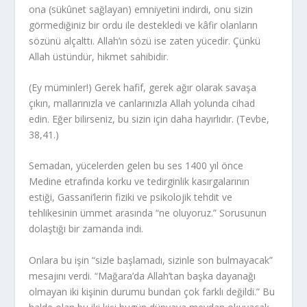
ona (sükûnet sağlayan) emniyetini indirdi, onu sizin
görmediğiniz bir ordu ile destekledi ve kâfir olanların
sözünü alçalttı. Allah’ın sözü ise zaten yücedir. Çünkü
Allah üstündür, hikmet sahibidir.
(Ey müminler!) Gerek hafif, gerek ağır olarak savaşa
çıkın, mallarınızla ve canlarınızla Allah yolunda cihad
edin. Eğer bilirseniz, bu sizin için daha hayırlıdır. (Tevbe,
38,41.)
Semadan, yücelerden gelen bu ses 1400 yıl önce
Medine etrafında korku ve tedirginlik kasırgalarının
estiği, Gassani’lerin fiziki ve psikolojik tehdit ve
tehlikesinin ümmet arasında “ne oluyoruz.” Sorusunun
dolaştığı bir zamanda indi.
Onlara bu işin “sizle başlamadı, sizinle son bulmayacak”
mesajını verdi. “Mağara’da Allah’tan başka dayanağı
olmayan iki kişinin durumu bundan çok farklı değildi.” Bu