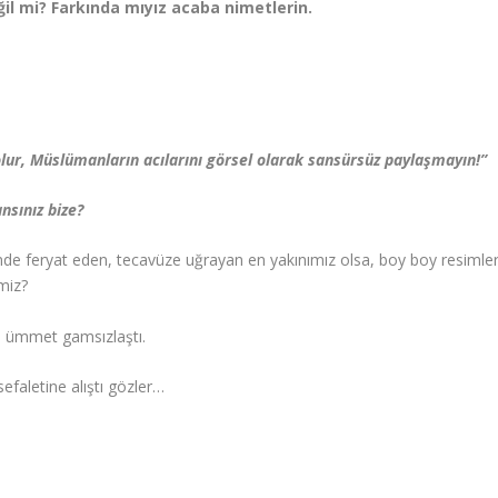
l mi? Farkında mıyız acaba nimetlerin.
lur, Müslümanların acılarını görsel olarak sansürsüz paylaşmayın!”
nsınız bize?
inde feryat eden, tecavüze uğrayan en yakınımız olsa, boy boy resimler
imiz?
Bu ümmet gamsızlaştı.
efaletine alıştı gözler…