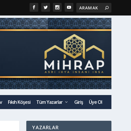
v
Fıkıh Köşesi
Tüm Yazarlar
Giriş
Üye Ol
YAZARLAR