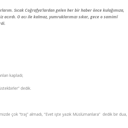
rlarım. Sıcak Coğrafya’lardan gelen her bir haber önce kulağımıza,
iz acırdı. O acı ile kalmaz, yumruklarımızı sıkar, gece o samimî
di.
ları kapladı;
stekbirler” dedik.
imizde çok “traj” almadı, “Evet işte yazık Müslümanlara” dedik bir dua,