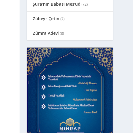
Şura’nın Babası Mes’ud
(72)
Zübeyr Çetin
(7)
Zümra Adevi
(8)