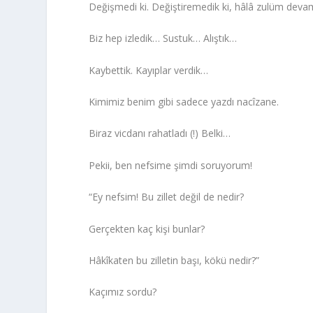
Değişmedi ki. Değiştiremedik ki, hâlâ zulüm deva
Biz hep izledik… Sustuk… Alıştık…
Kaybettik. Kayıplar verdik…
Kimimiz benim gibi sadece yazdı nacîzane.
Biraz vicdanı rahatladı (!) Belki…
Pekii, ben nefsime şimdi soruyorum!
“Ey nefsim! Bu zillet değil de nedir?
Gerçekten kaç kişi bunlar?
Hâkîkaten bu zilletin başı, kökü nedir?”
Kaçımız sordu?