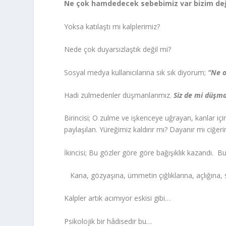
Ne çok hamdedecek sebebimiz var bizim deği
Yoksa katılaştı mı kalplerimiz?
Nede çok duyarsızlaştık değil mi?
Sosyal medya kullanıcılarına sık sık diyorum;
“Ne o
Hadi zulmedenler düşmanlarımız.
Siz de mi düşma
Birincisi; O zulme ve işkenceye uğrayan, kanlar iç
paylaşılan. Yüreğimiz kaldırır mı? Dayanır mı ciğer
İkincisi; Bu gözler göre göre bağışıklık kazandı. 
Kana, gözyaşına, ümmetin çığlıklarına, açlığına, s
Kalpler artık acımıyor eskisi gibi…
Psikolojik bir hâdisedir bu…