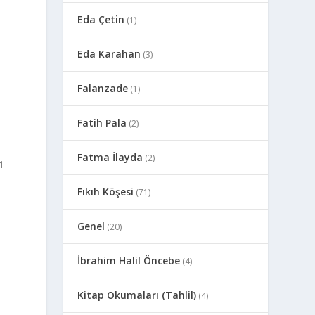
Eda Çetin
(1)
Eda Karahan
(3)
Falanzade
(1)
Fatih Pala
(2)
Fatma İlayda
(2)
i
Fıkıh Köşesi
(71)
Genel
(20)
İbrahim Halil Öncebe
(4)
Kitap Okumaları (Tahlil)
(4)