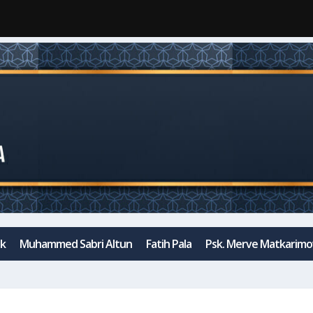
ak
Muhammed Sabri Altun
Fatih Pala
Psk. Merve Matkarimo