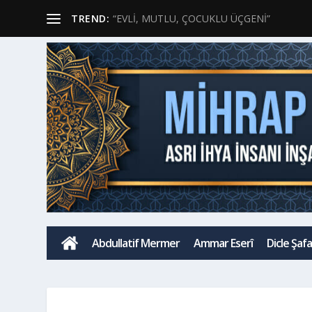
TREND:
“EVLİ, MUTLU, ÇOCUKLU ÜÇGENİ”
H
Abdullatif Mermer
Ammar Eserî
Dicle Şaf