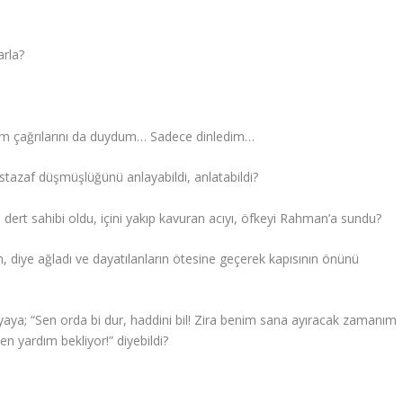
arla?
dım çağrılarını da duydum… Sadece dinledim…
ustazaf düşmüşlüğünü anlayabildi, anlatabildi?
e dert sahibi oldu, içini yakıp kavuran acıyı, öfkeyi Rahman’a sundu?
m, diye ağladı ve dayatılanların ötesine geçerek kapısının önünü
yaya; “Sen orda bi dur, haddini bil! Zira benim sana ayıracak zamanım
en yardım bekliyor!” diyebildi?