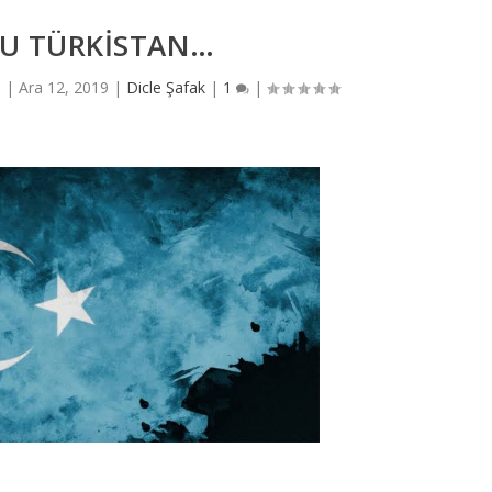
U TÜRKISTAN…
i |
Ara 12, 2019
|
Dicle Şafak
|
1
|